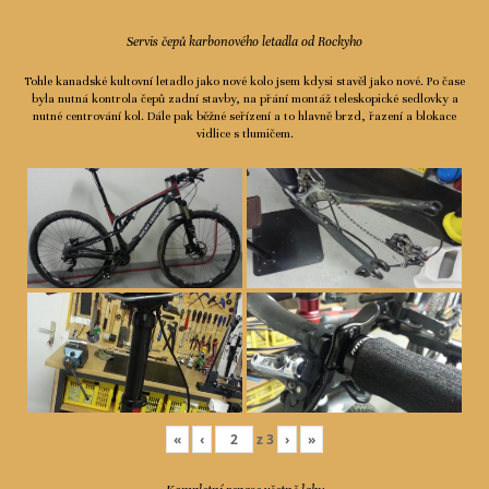
Servis čepů karbonového letadla od Rockyho
Tohle kanadské kultovní letadlo jako nové kolo jsem kdysi stavěl jako nové. Po čase
byla nutná kontrola čepů zadní stavby, na přání montáž teleskopické sedlovky a
nutné centrování kol. Dále pak běžné seřízení a to hlavně brzd, řazení a blokace
vidlice s tlumičem.
«
‹
z
3
›
»