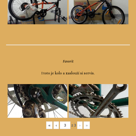
Favorit
I toto je kolo a zaslouží si servis.
«
‹
z
3
›
»