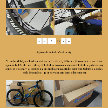
«
‹
z
2
›
»
Hydraulické kotoučové brzdy
V dnešní době jsou hydraulické kotoučové brzdy běžnou výbavou našich kol. A to
nejen na MTB, ale i na trekových kolech a dokonce i silničních kolech. Jejich brzdný
účinek je dokonalý, ale pouze za předpokladu kvalitního seřízení! Jedním z aspektů
jejich dokonalosti, je především perfektní odvzdušnění.