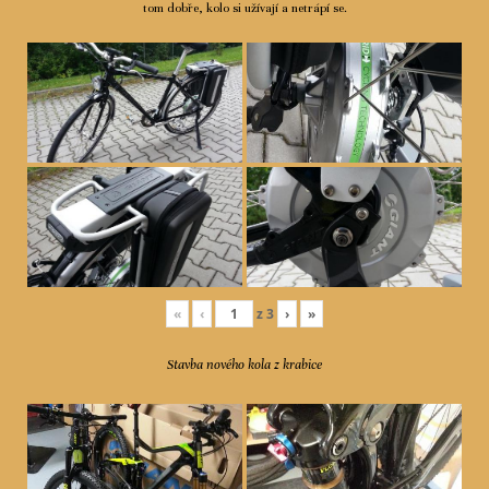
tom dobře, kolo si užívají a netrápí se.
«
‹
z
3
›
»
Stavba nového kola z krabice