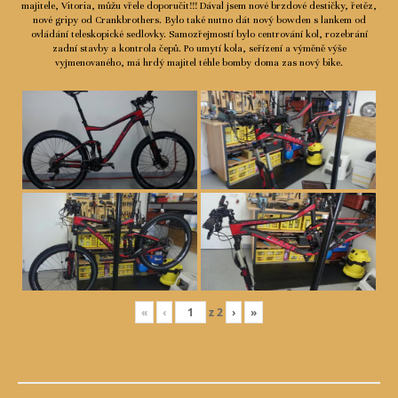
majitele, Vitoria, můžu vřele doporučit!!! Dával jsem nové brzdové destičky, řetěz,
nové gripy od Crankbrothers. Bylo také nutno dát nový bowden s lankem od
ovládání teleskopické sedlovky. Samozřejmostí bylo centrování kol, rozebrání
zadní stavby a kontrola čepů. Po umytí kola, seřízení a výměně výše
vyjmenovaného, má hrdý majitel téhle bomby doma zas nový bike.
«
‹
z
2
›
»