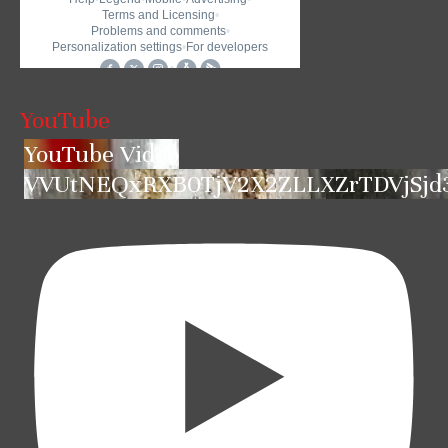
YouTube
YouTube Video
VVUtNEQxRXB0TjV2X2ZLLXZrTDVjSjd