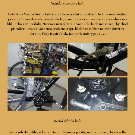
Nežádoucí zvuky z kola
Každého z Vás, určitě na kole trápí různé vrzání a praskání. Jednou nejčastějších
příčin, ať u nového nebo starého kola, je nedotažená a nenamazaná středová osa
klik, nebo závit pedálů. Náprava není složitá a Vaše kolo bude mít zase tichý chod
při záběru. Pokud Vás tento problém trápí, klidně se můžete na mě s důvěrou
obrátit. Tady je pár fotek, jak to vlastně vypadá . . .
Běžná údržba kola
Běžná údržba téhle pecky od Giantu. Výměna plášťů, mimochodem, dobrá volba