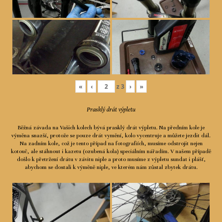
«
‹
z
3
›
»
Prasklý drát výpletu
Běžná závada na Vašich kolech bývá prasklý drát výpletu. Na předním kole je
výměna snazší, protože se pouze drát vymění, kolo vycentruje a můžete jezdit dál.
Na zadním kole, což je tento případ na fotografiích, musíme odstrojit nejen
kotouč, ale stáhnout i kazetu (ozubená kola) speciálním nářadím. V našem případě
došlo k přetržení drátu v závitu niple a proto musíme z výpletu sundat i plášť,
abychom se dostali k výměně niple, ve kterém nám zůstal zbytek drátu.