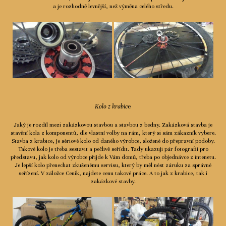
a je rozhodně levnější, než výměna celého středu.
Kolo z krabic
e
Jaký je rozdíl mezi zakázkovou stavbou a stavbou z bedny. Zakázková stavba je
stavění kola z komponentů, dle vlastní volby na rám, který si sám zákazník vybere.
Stavba z krabice, je sériové kolo od daného výrobce, složené do přepravní podoby.
Takové kolo je třeba sestavit a pečlivě seřídit. Tady ukazuji pár fotografií pro
představu, jak kolo od výrobce přijde k Vám domů, třeba po objednávce z intenetu.
Je lepší kolo přenechat zkušenému servisu, který by měl nést záruku za správné
seřízení. V záložce Cenik, najdete cenu takové práce. A to jak z krabice, tak i
zakázkové stavby.