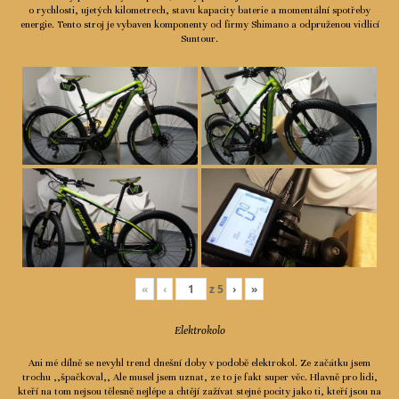
o rychlosti, ujetých kilometrech, stavu kapacity baterie a momentální spotřeby
Ceník
energie. Tento stroj je vybaven komponenty od firmy Shimano a odpruženou vidlicí
Suntour.
Spolupráce
Kontakty
«
‹
z
5
›
»
Elektrokolo
Ani mé dílně se nevyhl trend dnešní doby v podobě elektrokol. Ze začátku jsem
trochu ,,špačkoval,, Ale musel jsem uznat, ze to je fakt super věc. Hlavně pro lidi,
kteří na tom nejsou tělesně nejlépe a chtějí zažívat stejné pocity jako ti, kteří jsou na