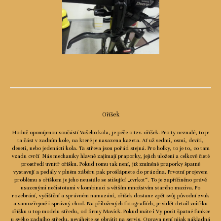
Oříšek
Hodně opomíjenou součástí Vašeho kola, je péče o tzv. oříšek. Pro ty neznalé, to je
ta část v zadním kole, na které je nasazena kazeta. Ať už sedmi, osmi, devíti,
deseti, nebo jedenácti kola. Ta střeva jsou pořád stejná. Pro holky, to je to, co tam
vzadu cvrčí Nás mechaniky hlavně zajímají praporky, jejich uložení a celkově čisté
prostředí uvnitř oříšku. Pokud tomu tak není, již zmíněné praporky špatně
vystavují a pedály v plném záběru pak prošlápnete do prázdna. Prvotní projevem
problému s oříškem je jeho neustále se stišující „cvrkot“. To je zapříčiněno právě
usazenými nečistotami v kombinaci s větším množstvím starého maziva. Po
rozebrání, vyčištění a správném namazání, oříšek dostane zpět svůj původní zvuk
a samozřejmě i správný chod. Na přiložených fotografiích, je vidět detail vnitřku
oříšku u top modelu středu, od firmy Mavick. Pokud máte i Vy pocit špatné funkce
u svého zadního středu, neváhejte se obrátit na servis. Oprava není nijak nákladná