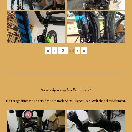
«
‹
z
4
›
»
Servis odpružených vidlic a tlumičů
Na fotografiích vidíte servis vidlice Rock Shox – Recon, olej/vzduch/lockout/tlumení.