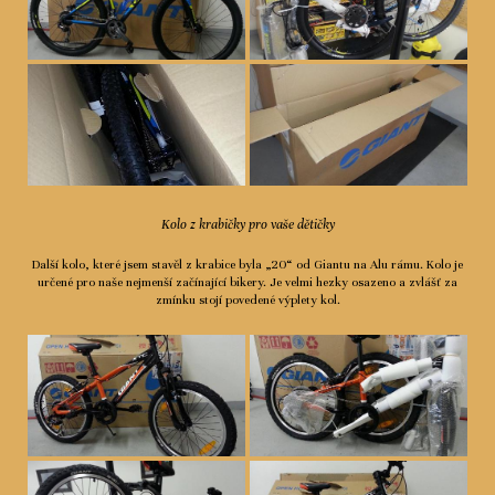
Kolo z krabičky pro vaše dětičky
Další kolo, které jsem stavěl z krabice byla „20“ od Giantu na Alu rámu. Kolo je
určené pro naše nejmenší začínající bikery. Je velmi hezky osazeno a zvlášť za
zmínku stojí povedené výplety kol.