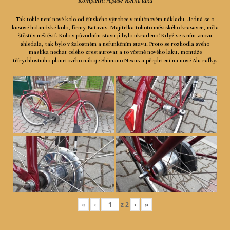
Kompletní repase včetně laku
Tak tohle není nové kolo od čínského výrobce v miliónovém nákladu. Jedná se o
kusové holandské kolo, firmy Batavus. Majitelka tohoto městského krasavce, měla
štěstí v neštěstí. Kolo v původním stavu ji bylo ukradeno! Když se s ním znovu
shledala, tak bylo v žalostném a nefunkčním stavu. Proto se rozhodla svého
mazlíka nechat celého zrestaurovat a to včetně nového laku, montáže
třírychlostního planetového náboje Shimano Nexus a přepletení na nové Alu ráfky.
«
‹
z
2
›
»