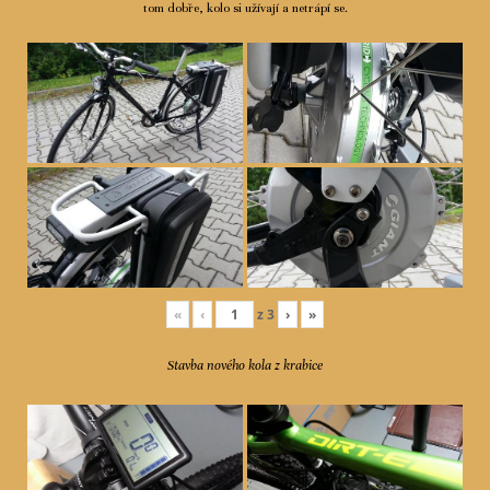
tom dobře, kolo si užívají a netrápí se.
«
‹
z
3
›
»
Stavba nového kola z krabice