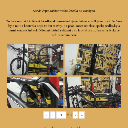
Servis čepů karbonového letadla od Rockyho
Tohle kanadské kultovní letadlo jako nové kolo jsem kdysi stavěl jako nové. Po čase
byla nutná kontrola čepů zadní stavby, na přání montáž teleskopické sedlovky a
nutné centrování kol. Dále pak běžné seřízení a to hlavně brzd, řazení a blokace
vidlice s tlumičem.
«
‹
z
3
›
»