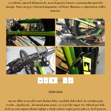
o rychlosti, ujetých kilometrech, stavu kapacity baterie a momentální spotřeby
Ceník
energie. Tento stroj je vybaven komponenty od firmy Shimano a odpruženou vidlicí
Suntour.
Spolupráce
Kontakty
«
‹
z
5
›
»
Elektrokolo
Ani mé dílně se nevyhl trend dnešní doby v podobě elektrokol. Ze začátku jsem
trochu ,,špačkoval,, Ale musel jsem uznat, ze to je fakt super věc. Hlavně pro lidi,
kteří na tom nejsou tělesně nejlépe a chtějí zažívat stejné pocity jako ti, kteří jsou na