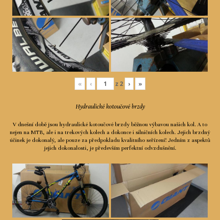
«
‹
z
2
›
»
Hydraulické kotoučové brzdy
V dnešní době jsou hydraulické kotoučové brzdy běžnou výbavou našich kol. A to
nejen na MTB, ale i na trekových kolech a dokonce i silničních kolech. Jejich brzdný
účinek je dokonalý, ale pouze za předpokladu kvalitního seřízení! Jedním z aspektů
jejich dokonalosti, je především perfektní odvzdušnění.