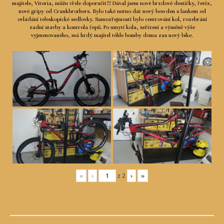
majitele, Vitoria, můžu vřele doporučit!!! Dával jsem nové brzdové destičky, řetěz,
nové gripy od Crankbrothers. Bylo také nutno dát nový bowden s lankem od
ovládání teleskopické sedlovky. Samozřejmostí bylo centrování kol, rozebrání
zadní stavby a kontrola čepů. Po umytí kola, seřízení a výměně výše
vyjmenovaného, má hrdý majitel téhle bomby doma zas nový bike.
«
‹
z
2
›
»