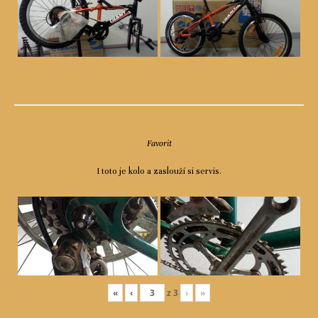
Favorit
I toto je kolo a zaslouží si servis.
«
‹
z
3
›
»