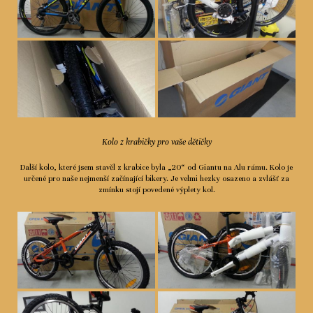
Kolo z krabičky pro vaše dětičky
Další kolo, které jsem stavěl z krabice byla „20“ od Giantu na Alu rámu. Kolo je
určené pro naše nejmenší začínající bikery. Je velmi hezky osazeno a zvlášť za
zmínku stojí povedené výplety kol.