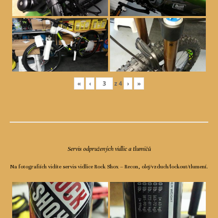
«
‹
z
4
›
»
Servis odpružených vidlic a tlumičů
Na fotografiích vidíte servis vidlice Rock Shox – Recon, olej/vzduch/lockout/tlumení.