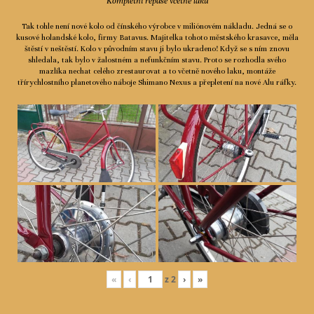
Kompletní repase včetně laku
Tak tohle není nové kolo od čínského výrobce v miliónovém nákladu. Jedná se o
kusové holandské kolo, firmy Batavus. Majitelka tohoto městského krasavce, měla
štěstí v neštěstí. Kolo v původním stavu ji bylo ukradeno! Když se s ním znovu
shledala, tak bylo v žalostném a nefunkčním stavu. Proto se rozhodla svého
mazlíka nechat celého zrestaurovat a to včetně nového laku, montáže
třírychlostního planetového náboje Shimano Nexus a přepletení na nové Alu ráfky.
«
‹
z
2
›
»