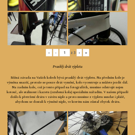
«
‹
z
3
›
»
Prasklý drát výpletu
Běžná závada na Vašich kolech bývá prasklý drát výpletu. Na předním kole je
výměna snazší, protože se pouze drát vymění, kolo vycentruje a můžete jezdit dál.
Na zadním kole, což je tento případ na fotografiích, musíme odstrojit nejen
kotouč, ale stáhnout i kazetu (ozubená kola) speciálním nářadím. V našem případě
došlo k přetržení drátu v závitu niple a proto musíme z výpletu sundat i plášť,
abychom se dostali k výměně niple, ve kterém nám zůstal zbytek drátu.