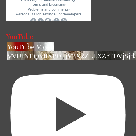
YouTube
YouTube Video
VVUtNEQxRXB0TjV2X2ZLLXZrTDVjSjd