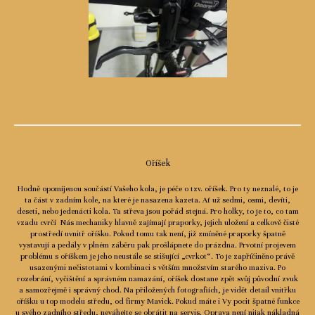
Oříšek
Hodně opomíjenou součástí Vašeho kola, je péče o tzv. oříšek. Pro ty neznalé, to je
ta část v zadním kole, na které je nasazena kazeta. Ať už sedmi, osmi, devíti,
deseti, nebo jedenácti kola. Ta střeva jsou pořád stejná. Pro holky, to je to, co tam
vzadu cvrčí Nás mechaniky hlavně zajímají praporky, jejich uložení a celkově čisté
prostředí uvnitř oříšku. Pokud tomu tak není, již zmíněné praporky špatně
vystavují a pedály v plném záběru pak prošlápnete do prázdna. Prvotní projevem
problému s oříškem je jeho neustále se stišující „cvrkot“. To je zapříčiněno právě
usazenými nečistotami v kombinaci s větším množstvím starého maziva. Po
rozebrání, vyčištění a správném namazání, oříšek dostane zpět svůj původní zvuk
a samozřejmě i správný chod. Na přiložených fotografiích, je vidět detail vnitřku
oříšku u top modelu středu, od firmy Mavick. Pokud máte i Vy pocit špatné funkce
u svého zadního středu, neváhejte se obrátit na servis. Oprava není nijak nákladná