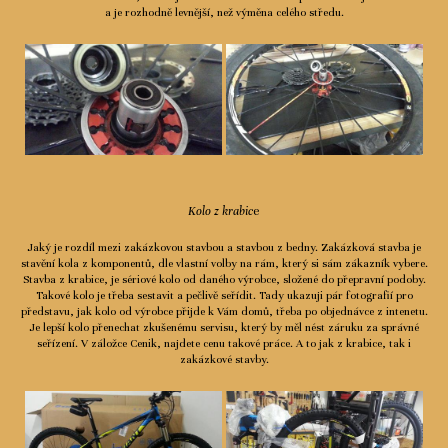
a je rozhodně levnější, než výměna celého středu.
Kolo z krabic
e
Jaký je rozdíl mezi zakázkovou stavbou a stavbou z bedny. Zakázková stavba je
stavění kola z komponentů, dle vlastní volby na rám, který si sám zákazník vybere.
Stavba z krabice, je sériové kolo od daného výrobce, složené do přepravní podoby.
Takové kolo je třeba sestavit a pečlivě seřídit. Tady ukazuji pár fotografií pro
představu, jak kolo od výrobce přijde k Vám domů, třeba po objednávce z intenetu.
Je lepší kolo přenechat zkušenému servisu, který by měl nést záruku za správné
seřízení. V záložce Cenik, najdete cenu takové práce. A to jak z krabice, tak i
zakázkové stavby.