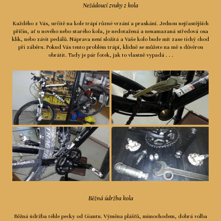
Nežádoucí zvuky z kola
Každého z Vás, určitě na kole trápí různé vrzání a praskání. Jednou nejčastějších
příčin, ať u nového nebo starého kola, je nedotažená a nenamazaná středová osa
klik, nebo závit pedálů. Náprava není složitá a Vaše kolo bude mít zase tichý chod
při záběru. Pokud Vás tento problém trápí, klidně se můžete na mě s důvěrou
obrátit. Tady je pár fotek, jak to vlastně vypadá . . .
Běžná údržba kola
Běžná údržba téhle pecky od Giantu. Výměna plášťů, mimochodem, dobrá volba