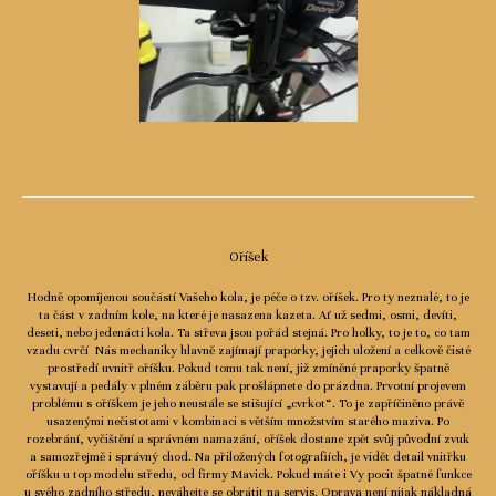
Oříšek
Hodně opomíjenou součástí Vašeho kola, je péče o tzv. oříšek. Pro ty neznalé, to je
ta část v zadním kole, na které je nasazena kazeta. Ať už sedmi, osmi, devíti,
deseti, nebo jedenácti kola. Ta střeva jsou pořád stejná. Pro holky, to je to, co tam
vzadu cvrčí Nás mechaniky hlavně zajímají praporky, jejich uložení a celkově čisté
prostředí uvnitř oříšku. Pokud tomu tak není, již zmíněné praporky špatně
vystavují a pedály v plném záběru pak prošlápnete do prázdna. Prvotní projevem
problému s oříškem je jeho neustále se stišující „cvrkot“. To je zapříčiněno právě
usazenými nečistotami v kombinaci s větším množstvím starého maziva. Po
rozebrání, vyčištění a správném namazání, oříšek dostane zpět svůj původní zvuk
a samozřejmě i správný chod. Na přiložených fotografiích, je vidět detail vnitřku
oříšku u top modelu středu, od firmy Mavick. Pokud máte i Vy pocit špatné funkce
u svého zadního středu, neváhejte se obrátit na servis. Oprava není nijak nákladná