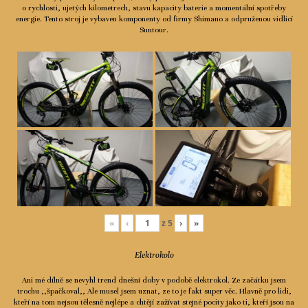
o rychlosti, ujetých kilometrech, stavu kapacity baterie a momentální spotřeby
Ceník
energie. Tento stroj je vybaven komponenty od firmy Shimano a odpruženou vidlicí
Suntour.
Spolupráce
Kontakty
«
‹
z
5
›
»
Elektrokolo
Ani mé dílně se nevyhl trend dnešní doby v podobě elektrokol. Ze začátku jsem
trochu ,,špačkoval,, Ale musel jsem uznat, ze to je fakt super věc. Hlavně pro lidi,
kteří na tom nejsou tělesně nejlépe a chtějí zažívat stejné pocity jako ti, kteří jsou na