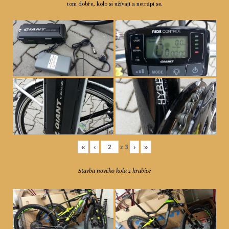
tom dobře, kolo si užívají a netrápí se.
«
‹
z
3
›
»
Stavba nového kola z krabice