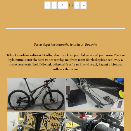
«
‹
z
2
›
»
Servis čepů karbonového letadla od Rockyho
Tohle kanadské kultovní letadlo jako nové kolo jsem kdysi stavěl jako nové. Po čase
byla nutná kontrola čepů zadní stavby, na přání montáž teleskopické sedlovky a
nutné centrování kol. Dále pak běžné seřízení a to hlavně brzd, řazení a blokace
vidlice s tlumičem.