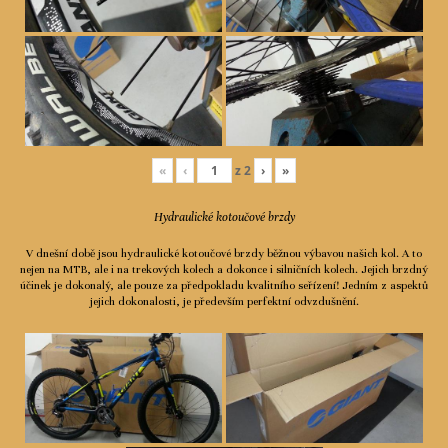
«
‹
z
2
›
»
Hydraulické kotoučové brzdy
V dnešní době jsou hydraulické kotoučové brzdy běžnou výbavou našich kol. A to
nejen na MTB, ale i na trekových kolech a dokonce i silničních kolech. Jejich brzdný
účinek je dokonalý, ale pouze za předpokladu kvalitního seřízení! Jedním z aspektů
jejich dokonalosti, je především perfektní odvzdušnění.