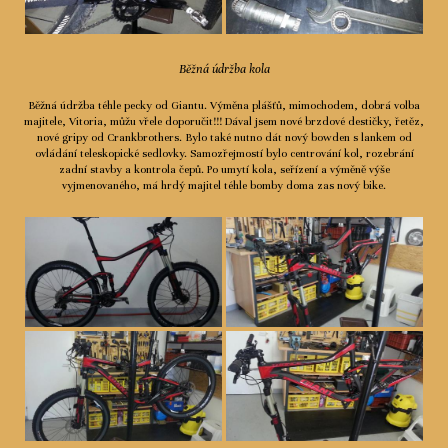
Běžná údržba kola
Běžná údržba téhle pecky od Giantu. Výměna plášťů, mimochodem, dobrá volba
majitele, Vitoria, můžu vřele doporučit!!! Dával jsem nové brzdové destičky, řetěz,
nové gripy od Crankbrothers. Bylo také nutno dát nový bowden s lankem od
ovládání teleskopické sedlovky. Samozřejmostí bylo centrování kol, rozebrání
zadní stavby a kontrola čepů. Po umytí kola, seřízení a výměně výše
vyjmenovaného, má hrdý majitel téhle bomby doma zas nový bike.