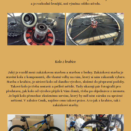
a je rozhodně levnější, než výměna celého středu.
Kolo z krabic
e
Jaký je rozdíl mezi zakázkovou stavbou a stavbou z bedny. Zakázková stavba je
stavění kola z komponentů, dle vlastní volby na rám, který si sám zákazník vybere.
Stavba z krabice, je sériové kolo od daného výrobce, složené do přepravní podoby.
Takové kolo je třeba sestavit a pečlivě seřídit. Tady ukazuji pár fotografií pro
představu, jak kolo od výrobce přijde k Vám domů, třeba po objednávce z intenetu.
Je lepší kolo přenechat zkušenému servisu, který by měl nést záruku za správné
seřízení. V záložce Cenik, najdete cenu takové práce. A to jak z krabice, tak i
zakázkové stavby.