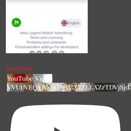
YouTube
YouTube Video
VVUtNEQxRXB0TjV2X2ZLLXZrTDVjSjd