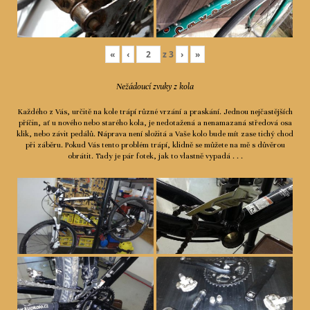
«
‹
z
3
›
»
Nežádoucí zvuky z kola
Každého z Vás, určitě na kole trápí různé vrzání a praskání. Jednou nejčastějších
příčin, ať u nového nebo starého kola, je nedotažená a nenamazaná středová osa
klik, nebo závit pedálů. Náprava není složitá a Vaše kolo bude mít zase tichý chod
při záběru. Pokud Vás tento problém trápí, klidně se můžete na mě s důvěrou
obrátit. Tady je pár fotek, jak to vlastně vypadá . . .