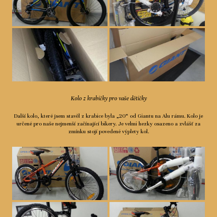
Kolo z krabičky pro vaše dětičky
Další kolo, které jsem stavěl z krabice byla „20“ od Giantu na Alu rámu. Kolo je
určené pro naše nejmenší začínající bikery. Je velmi hezky osazeno a zvlášť za
zmínku stojí povedené výplety kol.