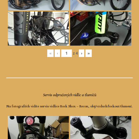
«
‹
z
4
›
»
Servis odpružených vidlic a tlumičů
Na fotografiích vidíte servis vidlice Rock Shox – Recon, olej/vzduch/lockout/tlumení.