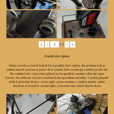
«
‹
z
3
›
»
Prasklý drát výpletu
Běžná závada na Vašich kolech bývá prasklý drát výpletu. Na předním kole je
výměna snazší, protože se pouze drát vymění, kolo vycentruje a můžete jezdit dál.
Na zadním kole, což je tento případ na fotografiích, musíme odstrojit nejen
kotouč, ale stáhnout i kazetu (ozubená kola) speciálním nářadím. V našem případě
došlo k přetržení drátu v závitu niple a proto musíme z výpletu sundat i plášť,
abychom se dostali k výměně niple, ve kterém nám zůstal zbytek drátu.