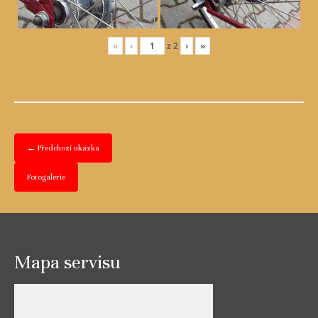
«
‹
z
2
›
»
← Předchozí ukázka
Fotogalerie
Mapa servisu