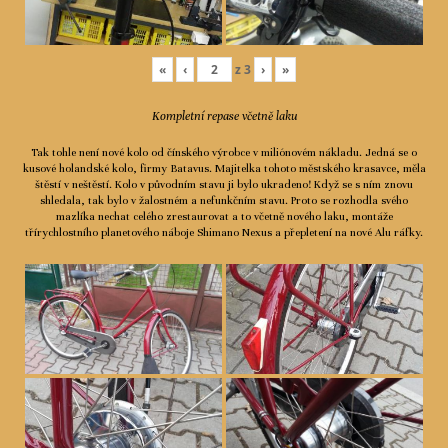
«
‹
z
3
›
»
Kompletní repase včetně laku
Tak tohle není nové kolo od čínského výrobce v miliónovém nákladu. Jedná se o
kusové holandské kolo, firmy Batavus. Majitelka tohoto městského krasavce, měla
štěstí v neštěstí. Kolo v původním stavu ji bylo ukradeno! Když se s ním znovu
shledala, tak bylo v žalostném a nefunkčním stavu. Proto se rozhodla svého
mazlíka nechat celého zrestaurovat a to včetně nového laku, montáže
třírychlostního planetového náboje Shimano Nexus a přepletení na nové Alu ráfky.