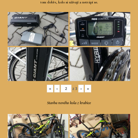
tom dobře, kolo si užívají a netrápí se.
«
‹
z
3
›
»
Stavba nového kola z krabice