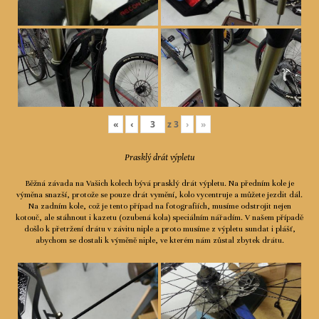
«
‹
z
3
›
»
Prasklý drát výpletu
Běžná závada na Vašich kolech bývá prasklý drát výpletu. Na předním kole je
výměna snazší, protože se pouze drát vymění, kolo vycentruje a můžete jezdit dál.
Na zadním kole, což je tento případ na fotografiích, musíme odstrojit nejen
kotouč, ale stáhnout i kazetu (ozubená kola) speciálním nářadím. V našem případě
došlo k přetržení drátu v závitu niple a proto musíme z výpletu sundat i plášť,
abychom se dostali k výměně niple, ve kterém nám zůstal zbytek drátu.