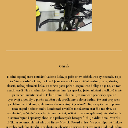
Oříšek
Hodně opomíjenou součástí Vašeho kola, je péče o tzv. oříšek. Pro ty neznalé, to je
ta část v zadním kole, na které je nasazena kazeta. Ať už sedmi, osmi, devíti,
deseti, nebo jedenácti kola. Ta střeva jsou pořád stejná. Pro holky, to je to, co tam
vzadu cvrčí Nás mechaniky hlavně zajímají praporky, jejich uložení a celkově čisté
prostředí uvnitř oříšku. Pokud tomu tak není, již zmíněné praporky špatně
vystavují a pedály v plném záběru pak prošlápnete do prázdna. Prvotní projevem
problému s oříškem je jeho neustále se stišující „cvrkot“. To je zapříčiněno právě
usazenými nečistotami v kombinaci s větším množstvím starého maziva. Po
rozebrání, vyčištění a správném namazání, oříšek dostane zpět svůj původní zvuk
a samozřejmě i správný chod. Na přiložených fotografiích, je vidět detail vnitřku
oříšku u top modelu středu, od firmy Mavick. Pokud máte i Vy pocit špatné funkce
u svého zadního středu, neváhejte se obrátit na servis. Oprava není nijak nákladná