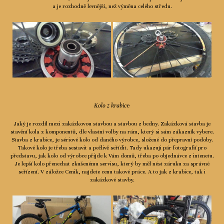
a je rozhodně levnější, než výměna celého středu.
Kolo z krabic
e
Jaký je rozdíl mezi zakázkovou stavbou a stavbou z bedny. Zakázková stavba je
stavění kola z komponentů, dle vlastní volby na rám, který si sám zákazník vybere.
Stavba z krabice, je sériové kolo od daného výrobce, složené do přepravní podoby.
Takové kolo je třeba sestavit a pečlivě seřídit. Tady ukazuji pár fotografií pro
představu, jak kolo od výrobce přijde k Vám domů, třeba po objednávce z intenetu.
Je lepší kolo přenechat zkušenému servisu, který by měl nést záruku za správné
seřízení. V záložce Cenik, najdete cenu takové práce. A to jak z krabice, tak i
zakázkové stavby.