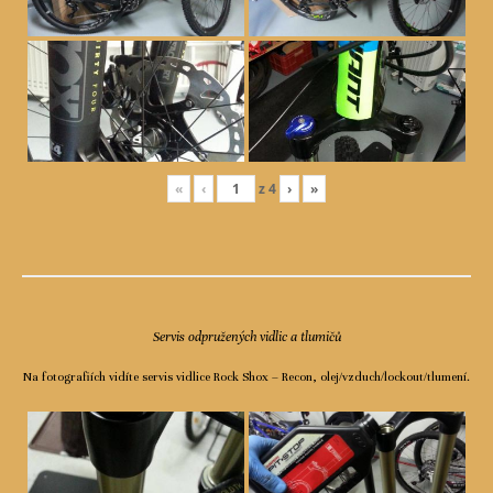
«
‹
z
4
›
»
Servis odpružených vidlic a tlumičů
Na fotografiích vidíte servis vidlice Rock Shox – Recon, olej/vzduch/lockout/tlumení.