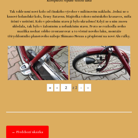
Kompletní repase včetně laku
Tak tohle není nové kolo od čínského výrobce v miliónovém nákladu. Jedná se o
kusové holandské kolo, firmy Batavus. Majitelka tohoto městského krasavce, měla
štěstí v neštěstí. Kolo v původním stavu ji bylo ukradeno! Když se s ním znovu
shledala, tak bylo v žalostném a nefunkčním stavu. Proto se rozhodla svého
mazlíka nechat celého zrestaurovat a to včetně nového laku, montáže
třírychlostního planetového náboje Shimano Nexus a přepletení na nové Alu ráfky.
«
‹
z
2
›
»
← Předchozí ukázka