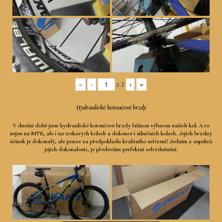
«
‹
z
2
›
»
Hydraulické kotoučové brzdy
V dnešní době jsou hydraulické kotoučové brzdy běžnou výbavou našich kol. A to
nejen na MTB, ale i na trekových kolech a dokonce i silničních kolech. Jejich brzdný
účinek je dokonalý, ale pouze za předpokladu kvalitního seřízení! Jedním z aspektů
jejich dokonalosti, je především perfektní odvzdušnění.