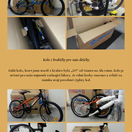
Kolo z krabičky pro vaše dětičky
Další kolo, které jsem stavěl z krabice byla „20“ od Giantu na Alu rámu. Kolo je
určené pro naše nejmenší začínající bikery. Je velmi hezky osazeno a zvlášť za
zmínku stojí povedené výplety kol.