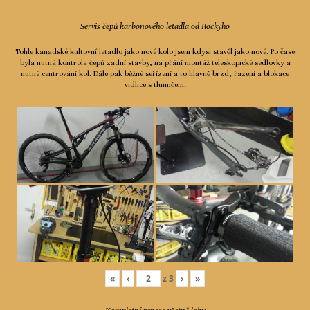
Servis čepů karbonového letadla od Rockyho
Tohle kanadské kultovní letadlo jako nové kolo jsem kdysi stavěl jako nové. Po čase
byla nutná kontrola čepů zadní stavby, na přání montáž teleskopické sedlovky a
nutné centrování kol. Dále pak běžné seřízení a to hlavně brzd, řazení a blokace
vidlice s tlumičem.
«
‹
z
3
›
»