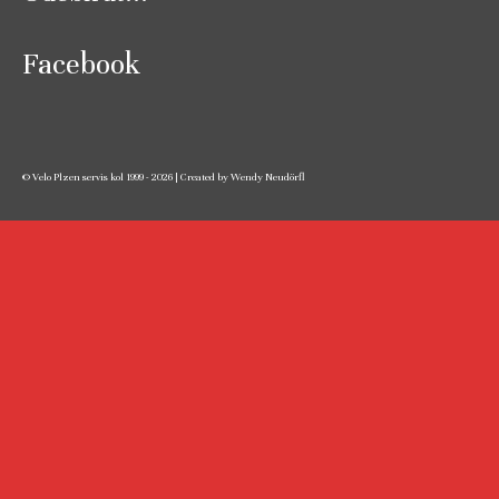
Facebook
© Velo Plzen servis kol 1999 - 2026 | Created by Wendy Neudörfl