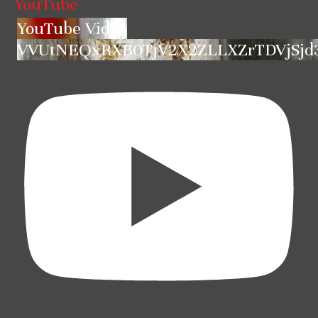
YouTube
YouTube Video
VVUtNEQxRXB0TjV2X2ZLLXZrTDVjSjd