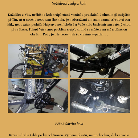
Nežádoucí zvuky z kola
Každého z Vás, určitě na kole trápí různé vrzání a praskání. Jednou nejčastějších
příčin, ať u nového nebo starého kola, je nedotažená a nenamazaná středová osa
klik, nebo závit pedálů. Náprava není složitá a Vaše kolo bude mít zase tichý chod
při záběru. Pokud Vás tento problém trápí, klidně se můžete na mě s důvěrou
obrátit. Tady je pár fotek, jak to vlastně vypadá . . .
Běžná údržba kola
Běžná údržba téhle pecky od Giantu. Výměna plášťů, mimochodem, dobrá volba