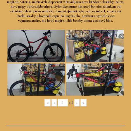
majitele, Vitoria, můžu vřele doporučit!!! Dával jsem nové brzdové destičky, řetěz,
nové gripy od Crankbrothers. Bylo také nutno dát nový bowden s lankem od
ovládání teleskopické sedlovky. Samozřejmostí bylo centrování kol, rozebrání
zadní stavby a kontrola čepů. Po umytí kola, seřízení a výměně výše
vyjmenovaného, má hrdý majitel téhle bomby doma zas nový bike.
«
‹
z
2
›
»