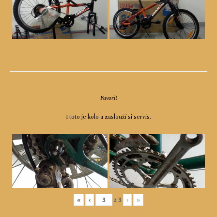
Favorit
I toto je kolo a zaslouží si servis.
«
‹
z
3
›
»