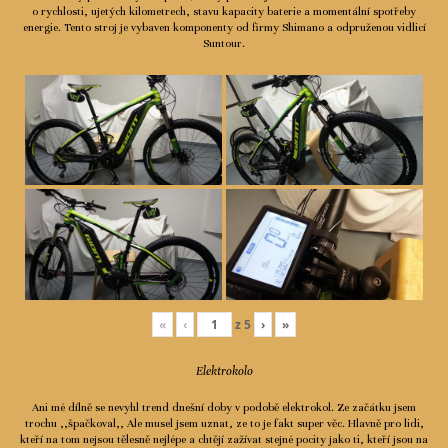
o rychlosti, ujetých kilometrech, stavu kapacity baterie a momentální spotřeby
Ceník
energie. Tento stroj je vybaven komponenty od firmy Shimano a odpruženou vidlicí
Suntour.
Spolupráce
Kontakty
«
‹
z
5
›
»
Elektrokolo
Ani mé dílně se nevyhl trend dnešní doby v podobě elektrokol. Ze začátku jsem
trochu ,,špačkoval,, Ale musel jsem uznat, ze to je fakt super věc. Hlavně pro lidi,
kteří na tom nejsou tělesně nejlépe a chtějí zažívat stejné pocity jako ti, kteří jsou na