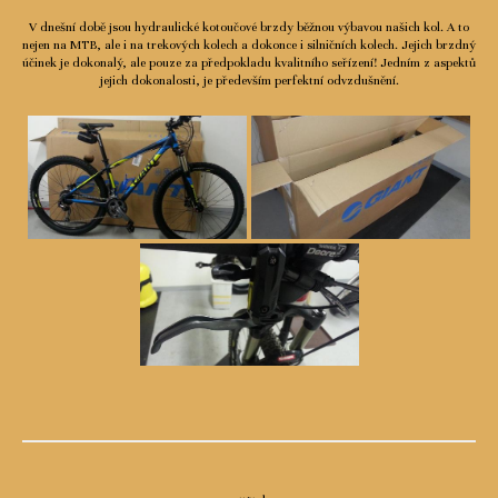
V dnešní době jsou hydraulické kotoučové brzdy běžnou výbavou našich kol. A to
nejen na MTB, ale i na trekových kolech a dokonce i silničních kolech. Jejich brzdný
účinek je dokonalý, ale pouze za předpokladu kvalitního seřízení! Jedním z aspektů
jejich dokonalosti, je především perfektní odvzdušnění.