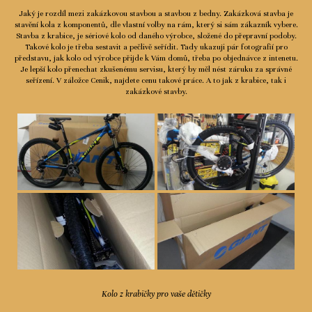
Jaký je rozdíl mezi zakázkovou stavbou a stavbou z bedny. Zakázková stavba je
stavění kola z komponentů, dle vlastní volby na rám, který si sám zákazník vybere.
Stavba z krabice, je sériové kolo od daného výrobce, složené do přepravní podoby.
Takové kolo je třeba sestavit a pečlivě seřídit. Tady ukazuji pár fotografií pro
představu, jak kolo od výrobce přijde k Vám domů, třeba po objednávce z intenetu.
Je lepší kolo přenechat zkušenému servisu, který by měl nést záruku za správné
seřízení. V záložce Cenik, najdete cenu takové práce. A to jak z krabice, tak i
zakázkové stavby.
Kolo z krabičky pro vaše dětičky