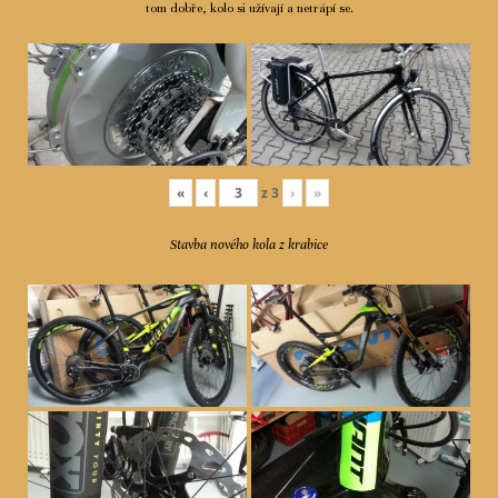
tom dobře, kolo si užívají a netrápí se.
«
‹
z
3
›
»
Stavba nového kola z krabice