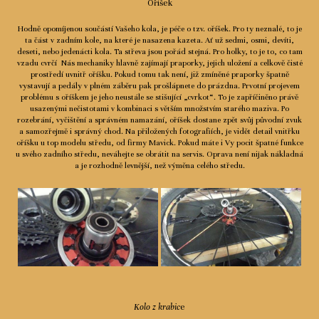
Oříšek
Hodně opomíjenou součástí Vašeho kola, je péče o tzv. oříšek. Pro ty neznalé, to je
ta část v zadním kole, na které je nasazena kazeta. Ať už sedmi, osmi, devíti,
deseti, nebo jedenácti kola. Ta střeva jsou pořád stejná. Pro holky, to je to, co tam
vzadu cvrčí Nás mechaniky hlavně zajímají praporky, jejich uložení a celkově čisté
prostředí uvnitř oříšku. Pokud tomu tak není, již zmíněné praporky špatně
vystavují a pedály v plném záběru pak prošlápnete do prázdna. Prvotní projevem
problému s oříškem je jeho neustále se stišující „cvrkot“. To je zapříčiněno právě
usazenými nečistotami v kombinaci s větším množstvím starého maziva. Po
rozebrání, vyčištění a správném namazání, oříšek dostane zpět svůj původní zvuk
a samozřejmě i správný chod. Na přiložených fotografiích, je vidět detail vnitřku
oříšku u top modelu středu, od firmy Mavick. Pokud máte i Vy pocit špatné funkce
u svého zadního středu, neváhejte se obrátit na servis. Oprava není nijak nákladná
a je rozhodně levnější, než výměna celého středu.
Kolo z krabic
e