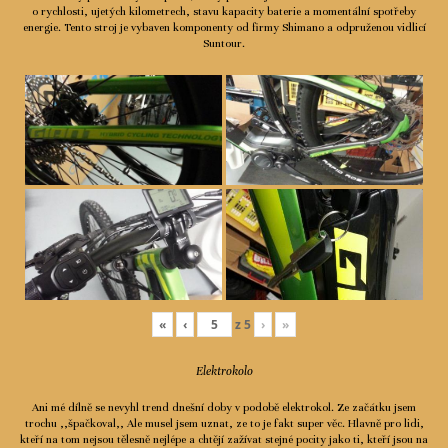
o rychlosti, ujetých kilometrech, stavu kapacity baterie a momentální spotřeby
Ceník
energie. Tento stroj je vybaven komponenty od firmy Shimano a odpruženou vidlicí
Suntour.
Spolupráce
Kontakty
«
‹
z
5
›
»
Elektrokolo
Ani mé dílně se nevyhl trend dnešní doby v podobě elektrokol. Ze začátku jsem
trochu ,,špačkoval,, Ale musel jsem uznat, ze to je fakt super věc. Hlavně pro lidi,
kteří na tom nejsou tělesně nejlépe a chtějí zažívat stejné pocity jako ti, kteří jsou na