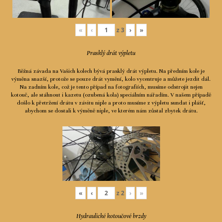
«
‹
z
3
›
»
Prasklý drát výpletu
Běžná závada na Vašich kolech bývá prasklý drát výpletu. Na předním kole je
výměna snazší, protože se pouze drát vymění, kolo vycentruje a můžete jezdit dál.
Na zadním kole, což je tento případ na fotografiích, musíme odstrojit nejen
kotouč, ale stáhnout i kazetu (ozubená kola) speciálním nářadím. V našem případě
došlo k přetržení drátu v závitu niple a proto musíme z výpletu sundat i plášť,
abychom se dostali k výměně niple, ve kterém nám zůstal zbytek drátu.
«
‹
z
2
›
»
Hydraulické kotoučové brzdy