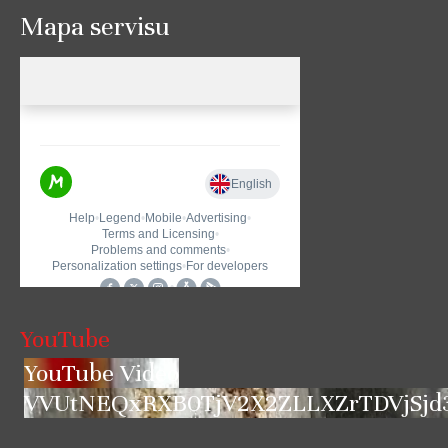
Mapa servisu
YouTube
YouTube Video
VVUtNEQxRXB0TjV2X2ZLLXZrTDVjSjd