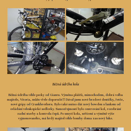
Běžná údržba kola
Běžná údržba téhle pecky od Giantu. Výměna plášťů, mimochodem, dobrá volba
majitele, Vitoria, můžu vřele doporučit!!! Dával jsem nové brzdové destičky, řetěz,
nové gripy od Crankbrothers. Bylo také nutno dát nový bowden s lankem od
ovládání teleskopické sedlovky. Samozřejmostí bylo centrování kol, rozebrání
zadní stavby a kontrola čepů. Po umytí kola, seřízení a výměně výše
vyjmenovaného, má hrdý majitel téhle bomby doma zas nový bike.