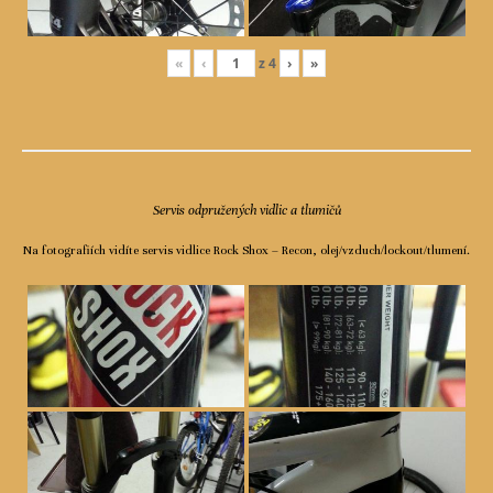
«
‹
z
4
›
»
Servis odpružených vidlic a tlumičů
Na fotografiích vidíte servis vidlice Rock Shox – Recon, olej/vzduch/lockout/tlumení.