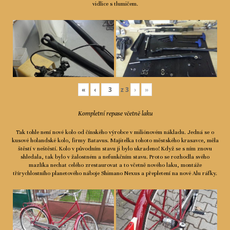
vidlice s tlumičem.
«
‹
z
3
›
»
Kompletní repase včetně laku
Tak tohle není nové kolo od čínského výrobce v miliónovém nákladu. Jedná se o
kusové holandské kolo, firmy Batavus. Majitelka tohoto městského krasavce, měla
štěstí v neštěstí. Kolo v původním stavu ji bylo ukradeno! Když se s ním znovu
shledala, tak bylo v žalostném a nefunkčním stavu. Proto se rozhodla svého
mazlíka nechat celého zrestaurovat a to včetně nového laku, montáže
třírychlostního planetového náboje Shimano Nexus a přepletení na nové Alu ráfky.