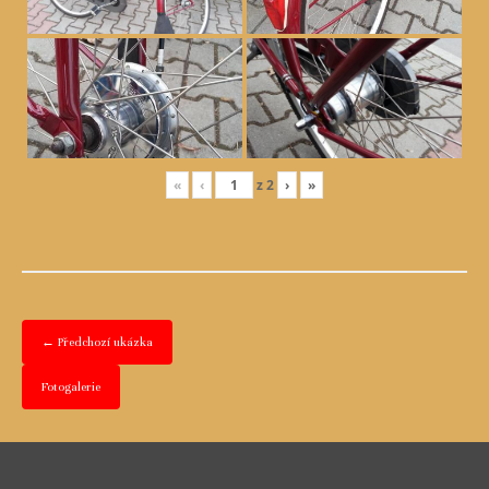
«
‹
z
2
›
»
← Předchozí ukázka
Fotogalerie