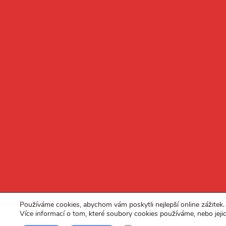
Používáme cookies, abychom vám poskytli nejlepší online zážitek.
Více informací o tom, které soubory cookies používáme, nebo jeji