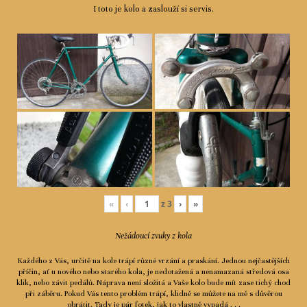
I toto je kolo a zaslouží si servis.
«
‹
z
3
›
»
Nežádoucí zvuky z kola
Každého z Vás, určitě na kole trápí různé vrzání a praskání. Jednou nejčastějších
příčin, ať u nového nebo starého kola, je nedotažená a nenamazaná středová osa
klik, nebo závit pedálů. Náprava není složitá a Vaše kolo bude mít zase tichý chod
při záběru. Pokud Vás tento problém trápí, klidně se můžete na mě s důvěrou
obrátit. Tady je pár fotek, jak to vlastně vypadá . . .