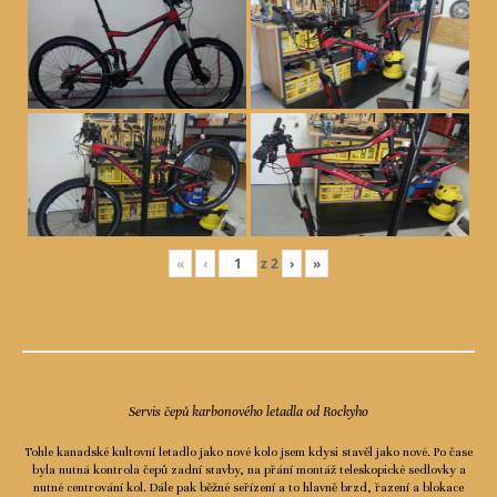
«
‹
z
2
›
»
Servis čepů karbonového letadla od Rockyho
Tohle kanadské kultovní letadlo jako nové kolo jsem kdysi stavěl jako nové. Po čase
byla nutná kontrola čepů zadní stavby, na přání montáž teleskopické sedlovky a
nutné centrování kol. Dále pak běžné seřízení a to hlavně brzd, řazení a blokace