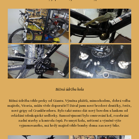
Běžná údržba kola
Běžná údržba téhle pecky od Giantu. Výměna plášťů, mimochodem, dobrá volba
majitele, Vitoria, můžu vřele doporučit!!! Dával jsem nové brzdové destičky, řetěz,
nové gripy od Crankbrothers. Bylo také nutno dát nový bowden s lankem od
ovládání teleskopické sedlovky. Samozřejmostí bylo centrování kol, rozebrání
zadní stavby a kontrola čepů. Po umytí kola, seřízení a výměně výše
vyjmenovaného, má hrdý majitel téhle bomby doma zas nový bike.