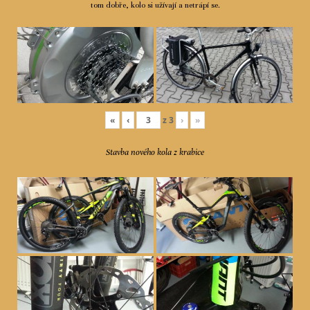
tom dobře, kolo si užívají a netrápí se.
«
‹
z
3
›
»
Stavba nového kola z krabice