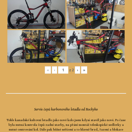
«
‹
z
2
›
»
Servis čepů karbonového letadla od Rockyho
Tohle kanadské kultovní letadlo jako nové kolo jsem kdysi stavěl jako nové. Po čase
byla nutná kontrola čepů zadní stavby, na přání montáž teleskopické sedlovky a
nutné centrování kol. Dále pak běžné seřízení a to hlavně brzd, řazení a blokace