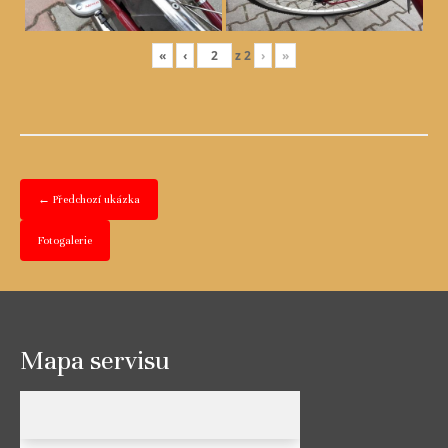
«
‹
z
2
›
»
← Předchozí ukázka
Fotogalerie
Mapa servisu