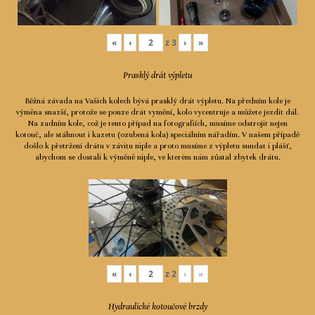
«
‹
z
3
›
»
Prasklý drát výpletu
Běžná závada na Vašich kolech bývá prasklý drát výpletu. Na předním kole je
výměna snazší, protože se pouze drát vymění, kolo vycentruje a můžete jezdit dál.
Na zadním kole, což je tento případ na fotografiích, musíme odstrojit nejen
kotouč, ale stáhnout i kazetu (ozubená kola) speciálním nářadím. V našem případě
došlo k přetržení drátu v závitu niple a proto musíme z výpletu sundat i plášť,
abychom se dostali k výměně niple, ve kterém nám zůstal zbytek drátu.
«
‹
z
2
›
»
Hydraulické kotoučové brzdy