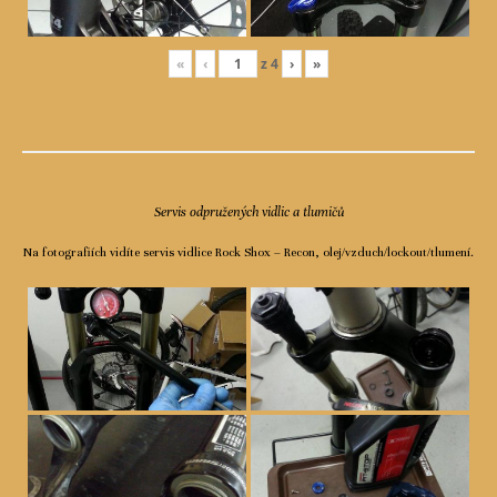
«
‹
z
4
›
»
Servis odpružených vidlic a tlumičů
Na fotografiích vidíte servis vidlice Rock Shox – Recon, olej/vzduch/lockout/tlumení.