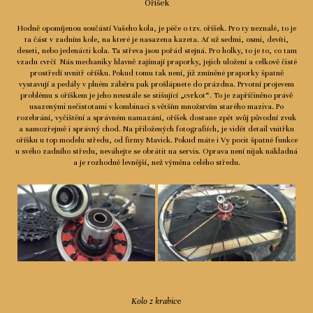
Oříšek
Hodně opomíjenou součástí Vašeho kola, je péče o tzv. oříšek. Pro ty neznalé, to je
ta část v zadním kole, na které je nasazena kazeta. Ať už sedmi, osmi, devíti,
deseti, nebo jedenácti kola. Ta střeva jsou pořád stejná. Pro holky, to je to, co tam
vzadu cvrčí Nás mechaniky hlavně zajímají praporky, jejich uložení a celkově čisté
prostředí uvnitř oříšku. Pokud tomu tak není, již zmíněné praporky špatně
vystavují a pedály v plném záběru pak prošlápnete do prázdna. Prvotní projevem
problému s oříškem je jeho neustále se stišující „cvrkot“. To je zapříčiněno právě
usazenými nečistotami v kombinaci s větším množstvím starého maziva. Po
rozebrání, vyčištění a správném namazání, oříšek dostane zpět svůj původní zvuk
a samozřejmě i správný chod. Na přiložených fotografiích, je vidět detail vnitřku
oříšku u top modelu středu, od firmy Mavick. Pokud máte i Vy pocit špatné funkce
u svého zadního středu, neváhejte se obrátit na servis. Oprava není nijak nákladná
a je rozhodně levnější, než výměna celého středu.
Kolo z krabic
e