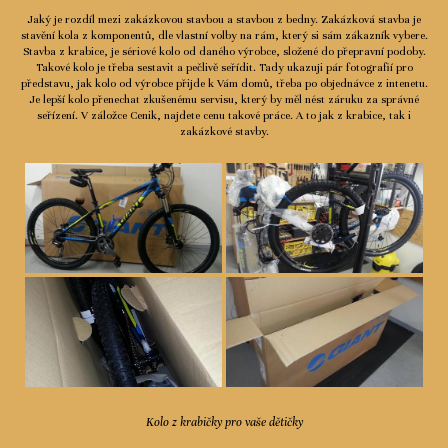
Jaký je rozdíl mezi zakázkovou stavbou a stavbou z bedny. Zakázková stavba je
stavění kola z komponentů, dle vlastní volby na rám, který si sám zákazník vybere.
Stavba z krabice, je sériové kolo od daného výrobce, složené do přepravní podoby.
Takové kolo je třeba sestavit a pečlivě seřídit. Tady ukazuji pár fotografií pro
představu, jak kolo od výrobce přijde k Vám domů, třeba po objednávce z intenetu.
Je lepší kolo přenechat zkušenému servisu, který by měl nést záruku za správné
seřízení. V záložce Cenik, najdete cenu takové práce. A to jak z krabice, tak i
zakázkové stavby.
Kolo z krabičky pro vaše dětičky