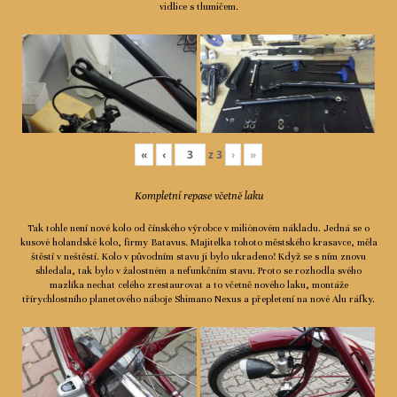
vidlice s tlumičem.
«
‹
z
3
›
»
Kompletní repase včetně laku
Tak tohle není nové kolo od čínského výrobce v miliónovém nákladu. Jedná se o
kusové holandské kolo, firmy Batavus. Majitelka tohoto městského krasavce, měla
štěstí v neštěstí. Kolo v původním stavu ji bylo ukradeno! Když se s ním znovu
shledala, tak bylo v žalostném a nefunkčním stavu. Proto se rozhodla svého
mazlíka nechat celého zrestaurovat a to včetně nového laku, montáže
třírychlostního planetového náboje Shimano Nexus a přepletení na nové Alu ráfky.