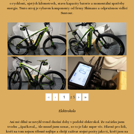
o rychlosti, ujetých kilometrech, stavu kapacity baterie a momentální spotřeby
Ceník
energie. Tento stroj je vybaven komponenty od firmy Shimano a odpruženou vidlicí
Suntour.
Spolupráce
Kontakty
«
‹
z
5
›
»
Elektrokolo
Ani mé dílně se nevyhl trend dnešní doby v podobě elektrokol. Ze začátku jsem
trochu ,,špačkoval,, Ale musel jsem uznat, ze to je fakt super věc. Hlavně pro lidi,
kteří na tom nejsou tělesně nejlépe a chtějí zažívat stejné pocity jako ti, kteří jsou na