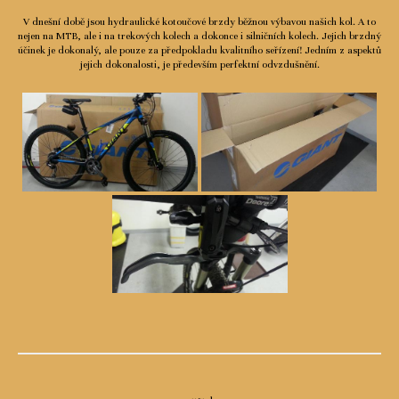
V dnešní době jsou hydraulické kotoučové brzdy běžnou výbavou našich kol. A to
nejen na MTB, ale i na trekových kolech a dokonce i silničních kolech. Jejich brzdný
účinek je dokonalý, ale pouze za předpokladu kvalitního seřízení! Jedním z aspektů
jejich dokonalosti, je především perfektní odvzdušnění.