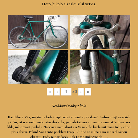
I toto je kolo a zaslouží si servis.
«
‹
z
3
›
»
Nežádoucí zvuky z kola
Každého z Vás, určitě na kole trápí různé vrzání a praskání. Jednou nejčastějších
příčin, ať u nového nebo starého kola, je nedotažená a nenamazaná středová osa
klik, nebo závit pedálů. Náprava není složitá a Vaše kolo bude mít zase tichý chod
při záběru. Pokud Vás tento problém trápí, klidně se můžete na mě s důvěrou
obrátit. Tady je pár fotek, jak to vlastně vypadá . . .