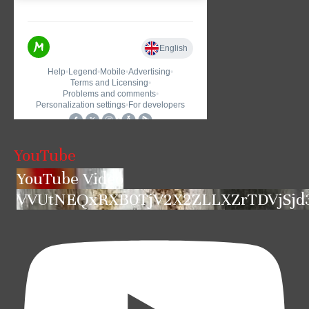
YouTube
YouTube Video
VVUtNEQxRXB0TjV2X2ZLLXZrTDVjSjd