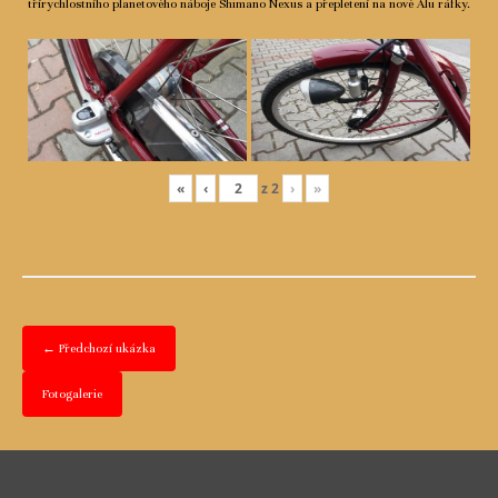
třírychlostního planetového náboje Shimano Nexus a přepletení na nové Alu ráfky.
«
‹
z
2
›
»
← Předchozí ukázka
Fotogalerie