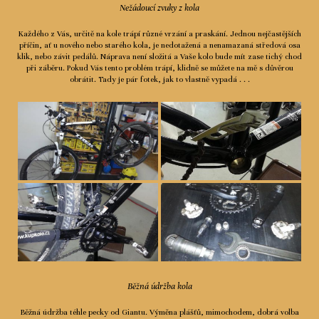
Nežádoucí zvuky z kola
Každého z Vás, určitě na kole trápí různé vrzání a praskání. Jednou nejčastějších
příčin, ať u nového nebo starého kola, je nedotažená a nenamazaná středová osa
klik, nebo závit pedálů. Náprava není složitá a Vaše kolo bude mít zase tichý chod
při záběru. Pokud Vás tento problém trápí, klidně se můžete na mě s důvěrou
obrátit. Tady je pár fotek, jak to vlastně vypadá . . .
Běžná údržba kola
Běžná údržba téhle pecky od Giantu. Výměna plášťů, mimochodem, dobrá volba