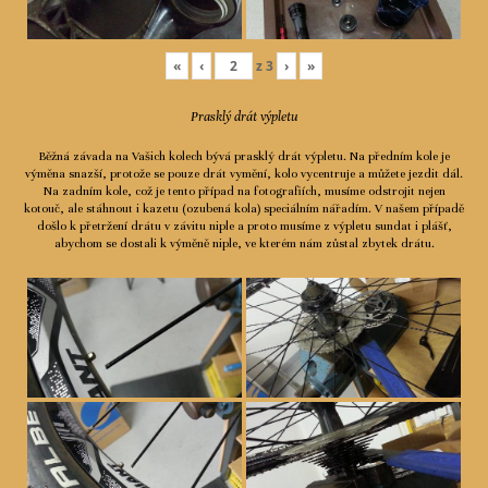
«
‹
z
3
›
»
Prasklý drát výpletu
Běžná závada na Vašich kolech bývá prasklý drát výpletu. Na předním kole je
výměna snazší, protože se pouze drát vymění, kolo vycentruje a můžete jezdit dál.
Na zadním kole, což je tento případ na fotografiích, musíme odstrojit nejen
kotouč, ale stáhnout i kazetu (ozubená kola) speciálním nářadím. V našem případě
došlo k přetržení drátu v závitu niple a proto musíme z výpletu sundat i plášť,
abychom se dostali k výměně niple, ve kterém nám zůstal zbytek drátu.