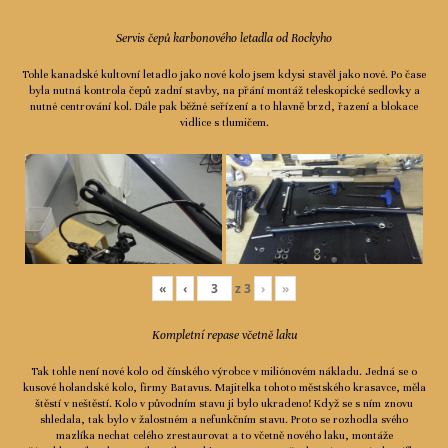
Servis čepů karbonového letadla od Rockyho
Tohle kanadské kultovní letadlo jako nové kolo jsem kdysi stavěl jako nové. Po čase
byla nutná kontrola čepů zadní stavby, na přání montáž teleskopické sedlovky a
nutné centrování kol. Dále pak běžné seřízení a to hlavně brzd, řazení a blokace
vidlice s tlumičem.
«
‹
z
3
›
»
Kompletní repase včetně laku
Tak tohle není nové kolo od čínského výrobce v miliónovém nákladu. Jedná se o
kusové holandské kolo, firmy Batavus. Majitelka tohoto městského krasavce, měla
štěstí v neštěstí. Kolo v původním stavu ji bylo ukradeno! Když se s ním znovu
shledala, tak bylo v žalostném a nefunkčním stavu. Proto se rozhodla svého
mazlíka nechat celého zrestaurovat a to včetně nového laku, montáže