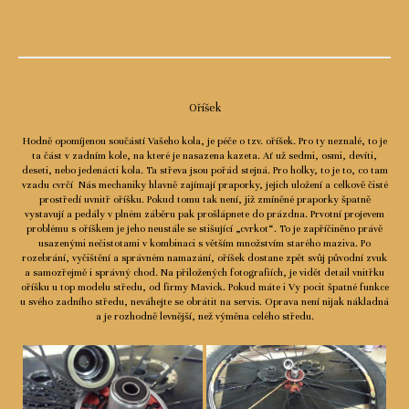
Oříšek
Hodně opomíjenou součástí Vašeho kola, je péče o tzv. oříšek. Pro ty neznalé, to je
ta část v zadním kole, na které je nasazena kazeta. Ať už sedmi, osmi, devíti,
deseti, nebo jedenácti kola. Ta střeva jsou pořád stejná. Pro holky, to je to, co tam
vzadu cvrčí Nás mechaniky hlavně zajímají praporky, jejich uložení a celkově čisté
prostředí uvnitř oříšku. Pokud tomu tak není, již zmíněné praporky špatně
vystavují a pedály v plném záběru pak prošlápnete do prázdna. Prvotní projevem
problému s oříškem je jeho neustále se stišující „cvrkot“. To je zapříčiněno právě
usazenými nečistotami v kombinaci s větším množstvím starého maziva. Po
rozebrání, vyčištění a správném namazání, oříšek dostane zpět svůj původní zvuk
a samozřejmě i správný chod. Na přiložených fotografiích, je vidět detail vnitřku
oříšku u top modelu středu, od firmy Mavick. Pokud máte i Vy pocit špatné funkce
u svého zadního středu, neváhejte se obrátit na servis. Oprava není nijak nákladná
a je rozhodně levnější, než výměna celého středu.