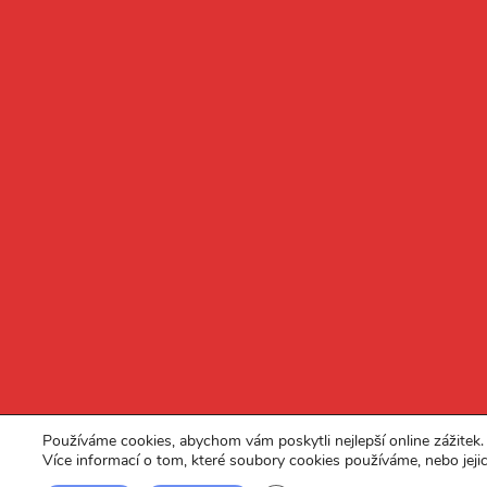
Používáme cookies, abychom vám poskytli nejlepší online zážitek.
Více informací o tom, které soubory cookies používáme, nebo jeji