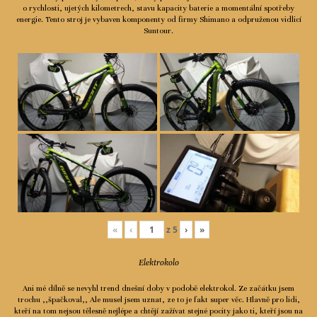
o rychlosti, ujetých kilometrech, stavu kapacity baterie a momentální spotřeby
Ceník
energie. Tento stroj je vybaven komponenty od firmy Shimano a odpruženou vidlicí
Suntour.
Spolupráce
Kontakty
«
‹
z
5
›
»
Elektrokolo
Ani mé dílně se nevyhl trend dnešní doby v podobě elektrokol. Ze začátku jsem
trochu ,,špačkoval,, Ale musel jsem uznat, ze to je fakt super věc. Hlavně pro lidi,
kteří na tom nejsou tělesně nejlépe a chtějí zažívat stejné pocity jako ti, kteří jsou na