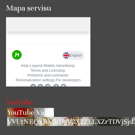
Mapa servisu
YouTube
YouTube Video
VVUtNEQxRXB0TjV2X2ZLLXZrTDVjSjd