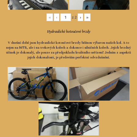
«
‹
z
2
›
»
Hydraulické kotoučové brzdy
V dnešní době jsou hydraulické kotoučové brzdy běžnou výbavou našich kol. A to
nejen na MTB, ale i na trekových kolech a dokonce i silničních kolech. Jejich brzdný
účinek je dokonalý, ale pouze za předpokladu kvalitního seřízení! Jedním z aspektů
jejich dokonalosti, je především perfektní odvzdušnění.