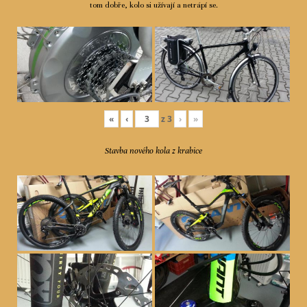
tom dobře, kolo si užívají a netrápí se.
«
‹
z
3
›
»
Stavba nového kola z krabice