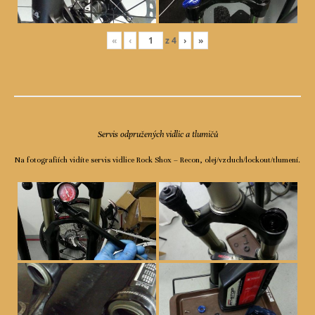
«
‹
z
4
›
»
Servis odpružených vidlic a tlumičů
Na fotografiích vidíte servis vidlice Rock Shox – Recon, olej/vzduch/lockout/tlumení.