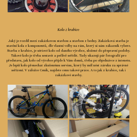
Kolo z krabic
e
Jaký je rozdíl mezi zakázkovou stavbou a stavbou z bedny. Zakázková stavba je
stavění kola z komponentů, dle vlastní volby na rám, který si sám zákazník vybere.
Stavba z krabice, je sériové kolo od daného výrobce, složené do přepravní podoby.
Takové kolo je třeba sestavit a pečlivě seřídit. Tady ukazuji pár fotografií pro
představu, jak kolo od výrobce přijde k Vám domů, třeba po objednávce z intenetu.
Je lepší kolo přenechat zkušenému servisu, který by měl nést záruku za správné
seřízení. V záložce Cenik, najdete cenu takové práce. A to jak z krabice, tak i
zakázkové stavby.