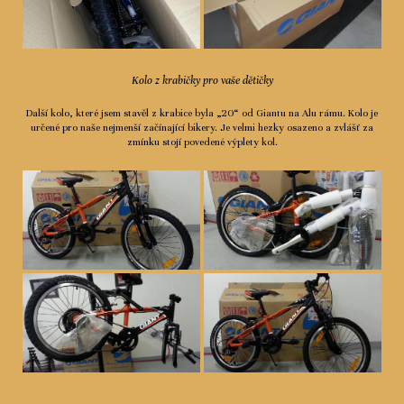
Kolo z krabičky pro vaše dětičky
Další kolo, které jsem stavěl z krabice byla „20“ od Giantu na Alu rámu. Kolo je
určené pro naše nejmenší začínající bikery. Je velmi hezky osazeno a zvlášť za
zmínku stojí povedené výplety kol.