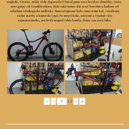
majitele, Vitoria, můžu vřele doporučit!!! Dával jsem nové brzdové destičky, řetěz,
nové gripy od Crankbrothers. Bylo také nutno dát nový bowden s lankem od
ovládání teleskopické sedlovky. Samozřejmostí bylo centrování kol, rozebrání
zadní stavby a kontrola čepů. Po umytí kola, seřízení a výměně výše
vyjmenovaného, má hrdý majitel téhle bomby doma zas nový bike.
«
‹
z
2
›
»