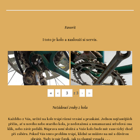
Favorit
I toto je kolo a zaslouží si servis.
«
‹
z
3
›
»
Nežádoucí zvuky z kola
Každého z Vás, určitě na kole trápí různé vrzání a praskání. Jednou nejčastějších
příčin, ať u nového nebo starého kola, je nedotažená a nenamazaná středová osa
klik, nebo závit pedálů. Náprava není složitá a Vaše kolo bude mít zase tichý chod
při záběru. Pokud Vás tento problém trápí, klidně se můžete na mě s důvěrou
obrátit. Tady je pár fotek, jak to vlastně vypadá . . .