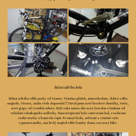
Běžná údržba kola
Běžná údržba téhle pecky od Giantu. Výměna plášťů, mimochodem, dobrá volba
majitele, Vitoria, můžu vřele doporučit!!! Dával jsem nové brzdové destičky, řetěz,
nové gripy od Crankbrothers. Bylo také nutno dát nový bowden s lankem od
ovládání teleskopické sedlovky. Samozřejmostí bylo centrování kol, rozebrání
zadní stavby a kontrola čepů. Po umytí kola, seřízení a výměně výše
vyjmenovaného, má hrdý majitel téhle bomby doma zas nový bike.