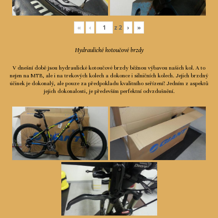
«
‹
z
2
›
»
Hydraulické kotoučové brzdy
V dnešní době jsou hydraulické kotoučové brzdy běžnou výbavou našich kol. A to
nejen na MTB, ale i na trekových kolech a dokonce i silničních kolech. Jejich brzdný
účinek je dokonalý, ale pouze za předpokladu kvalitního seřízení! Jedním z aspektů
jejich dokonalosti, je především perfektní odvzdušnění.