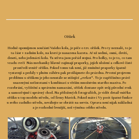
Oříšek
Hodně opomíjenou součástí Vašeho kola, je péče o tzv. oříšek. Pro ty neznalé, to je
ta část v zadním kole, na které je nasazena kazeta. Ať už sedmi, osmi, devíti,
deseti, nebo jedenácti kola. Ta střeva jsou pořád stejná. Pro holky, to je to, co tam
vzadu cvrčí Nás mechaniky hlavně zajímají praporky, jejich uložení a celkově čisté
prostředí uvnitř oříšku. Pokud tomu tak není, již zmíněné praporky špatně
vystavují a pedály v plném záběru pak prošlápnete do prázdna. Prvotní projevem
problému s oříškem je jeho neustále se stišující „cvrkot“. To je zapříčiněno právě
usazenými nečistotami v kombinaci s větším množstvím starého maziva. Po
rozebrání, vyčištění a správném namazání, oříšek dostane zpět svůj původní zvuk
a samozřejmě i správný chod. Na přiložených fotografiích, je vidět detail vnitřku
oříšku u top modelu středu, od firmy Mavick. Pokud máte i Vy pocit špatné funkce
u svého zadního středu, neváhejte se obrátit na servis. Oprava není nijak nákladná
a je rozhodně levnější, než výměna celého středu.