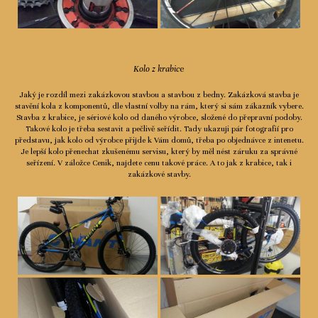
Kolo z krabic
e
Jaký je rozdíl mezi zakázkovou stavbou a stavbou z bedny. Zakázková stavba je
stavění kola z komponentů, dle vlastní volby na rám, který si sám zákazník vybere.
Stavba z krabice, je sériové kolo od daného výrobce, složené do přepravní podoby.
Takové kolo je třeba sestavit a pečlivě seřídit. Tady ukazuji pár fotografií pro
představu, jak kolo od výrobce přijde k Vám domů, třeba po objednávce z intenetu.
Je lepší kolo přenechat zkušenému servisu, který by měl nést záruku za správné
seřízení. V záložce Cenik, najdete cenu takové práce. A to jak z krabice, tak i
zakázkové stavby.