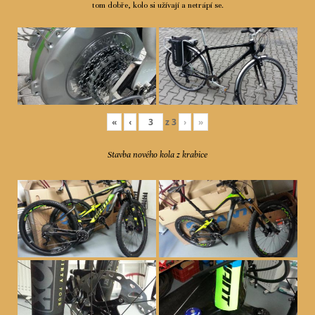
tom dobře, kolo si užívají a netrápí se.
«
‹
z
3
›
»
Stavba nového kola z krabice