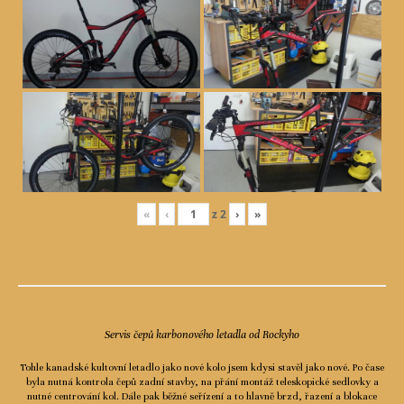
«
‹
z
2
›
»
Servis čepů karbonového letadla od Rockyho
Tohle kanadské kultovní letadlo jako nové kolo jsem kdysi stavěl jako nové. Po čase
byla nutná kontrola čepů zadní stavby, na přání montáž teleskopické sedlovky a
nutné centrování kol. Dále pak běžné seřízení a to hlavně brzd, řazení a blokace