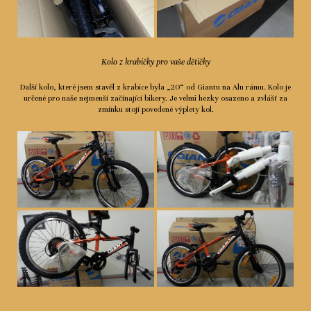
Kolo z krabičky pro vaše dětičky
Další kolo, které jsem stavěl z krabice byla „20“ od Giantu na Alu rámu. Kolo je
určené pro naše nejmenší začínající bikery. Je velmi hezky osazeno a zvlášť za
zmínku stojí povedené výplety kol.