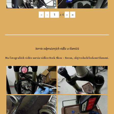
«
‹
z
4
›
»
Servis odpružených vidlic a tlumičů
Na fotografiích vidíte servis vidlice Rock Shox – Recon, olej/vzduch/lockout/tlumení.