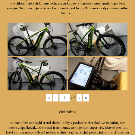
o rychlosti, ujetých kilometrech, stavu kapacity baterie a momentální spotřeby
Ceník
energie. Tento stroj je vybaven komponenty od firmy Shimano a odpruženou vidlicí
Suntour.
Spolupráce
Kontakty
«
‹
z
5
›
»
Elektrokolo
Ani mé dílně se nevyhl trend dnešní doby v podobě elektrokol. Ze začátku jsem
trochu ,,špačkoval,, Ale musel jsem uznat, ze to je fakt super věc. Hlavně pro lidi,
kteří na tom nejsou tělesně nejlépe a chtějí zažívat stejné pocity jako ti, kteří jsou na