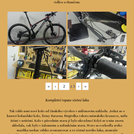
vidlice s tlumičem.
«
‹
z
3
›
»
Kompletní repase včetně laku
Tak tohle není nové kolo od čínského výrobce v miliónovém nákladu. Jedná se o
kusové holandské kolo, firmy Batavus. Majitelka tohoto městského krasavce, měla
štěstí v neštěstí. Kolo v původním stavu ji bylo ukradeno! Když se s ním znovu
shledala, tak bylo v žalostném a nefunkčním stavu. Proto se rozhodla svého
mazlíka nechat celého zrestaurovat a to včetně nového laku, montáže