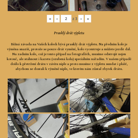
«
‹
z
3
›
»
Prasklý drát výpletu
Běžná závada na Vašich kolech bývá prasklý drát výpletu. Na předním kole je
výměna snazší, protože se pouze drát vymění, kolo vycentruje a můžete jezdit dál.
Na zadním kole, což je tento případ na fotografiích, musíme odstrojit nejen
kotouč, ale stáhnout i kazetu (ozubená kola) speciálním nářadím. V našem případě
došlo k přetržení drátu v závitu niple a proto musíme z výpletu sundat i plášť,
abychom se dostali k výměně niple, ve kterém nám zůstal zbytek drátu.