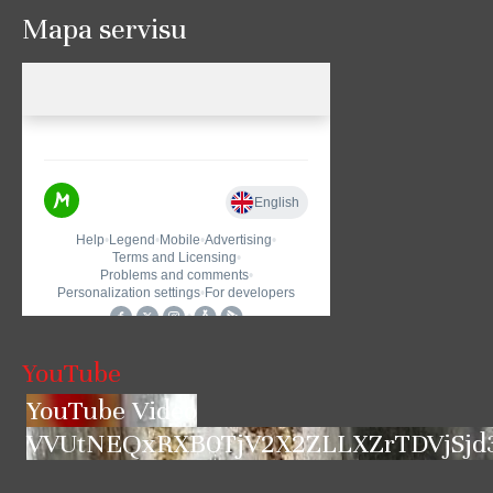
Mapa servisu
YouTube
YouTube Video
VVUtNEQxRXB0TjV2X2ZLLXZrTDVjSjd