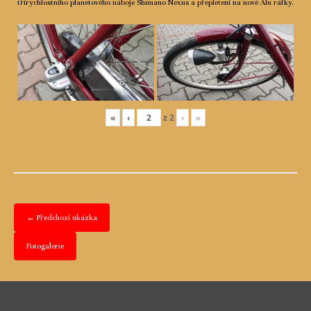
třírychlostního planetového náboje Shimano Nexus a přepletení na nové Alu ráfky.
«
‹
z
2
›
»
← Předchozí ukázka
Fotogalerie