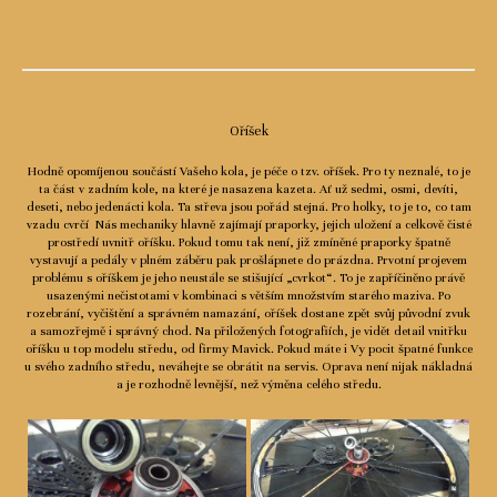
Oříšek
Hodně opomíjenou součástí Vašeho kola, je péče o tzv. oříšek. Pro ty neznalé, to je
ta část v zadním kole, na které je nasazena kazeta. Ať už sedmi, osmi, devíti,
deseti, nebo jedenácti kola. Ta střeva jsou pořád stejná. Pro holky, to je to, co tam
vzadu cvrčí Nás mechaniky hlavně zajímají praporky, jejich uložení a celkově čisté
prostředí uvnitř oříšku. Pokud tomu tak není, již zmíněné praporky špatně
vystavují a pedály v plném záběru pak prošlápnete do prázdna. Prvotní projevem
problému s oříškem je jeho neustále se stišující „cvrkot“. To je zapříčiněno právě
usazenými nečistotami v kombinaci s větším množstvím starého maziva. Po
rozebrání, vyčištění a správném namazání, oříšek dostane zpět svůj původní zvuk
a samozřejmě i správný chod. Na přiložených fotografiích, je vidět detail vnitřku
oříšku u top modelu středu, od firmy Mavick. Pokud máte i Vy pocit špatné funkce
u svého zadního středu, neváhejte se obrátit na servis. Oprava není nijak nákladná
a je rozhodně levnější, než výměna celého středu.