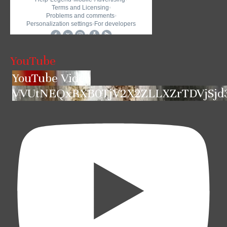
YouTube
YouTube Video
VVUtNEQxRXB0TjV2X2ZLLXZrTDVjSjd