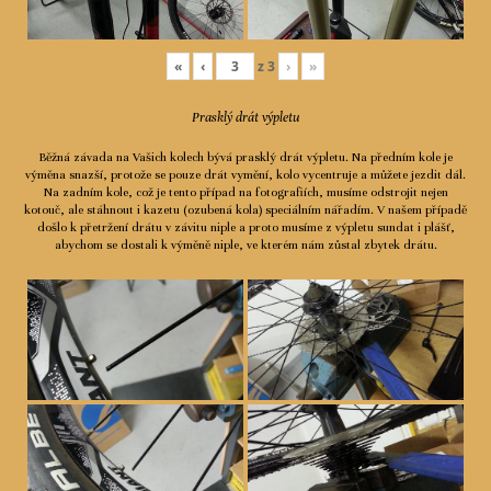
«
‹
z
3
›
»
Prasklý drát výpletu
Běžná závada na Vašich kolech bývá prasklý drát výpletu. Na předním kole je
výměna snazší, protože se pouze drát vymění, kolo vycentruje a můžete jezdit dál.
Na zadním kole, což je tento případ na fotografiích, musíme odstrojit nejen
kotouč, ale stáhnout i kazetu (ozubená kola) speciálním nářadím. V našem případě
došlo k přetržení drátu v závitu niple a proto musíme z výpletu sundat i plášť,
abychom se dostali k výměně niple, ve kterém nám zůstal zbytek drátu.