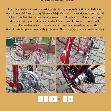
Kompletní repase včetně laku
Tak tohle není nové kolo od čínského výrobce v miliónovém nákladu. Jedná se o
kusové holandské kolo, firmy Batavus. Majitelka tohoto městského krasavce, měla
štěstí v neštěstí. Kolo v původním stavu ji bylo ukradeno! Když se s ním znovu
shledala, tak bylo v žalostném a nefunkčním stavu. Proto se rozhodla svého
mazlíka nechat celého zrestaurovat a to včetně nového laku, montáže
třírychlostního planetového náboje Shimano Nexus a přepletení na nové Alu ráfky.
«
‹
z
2
›
»