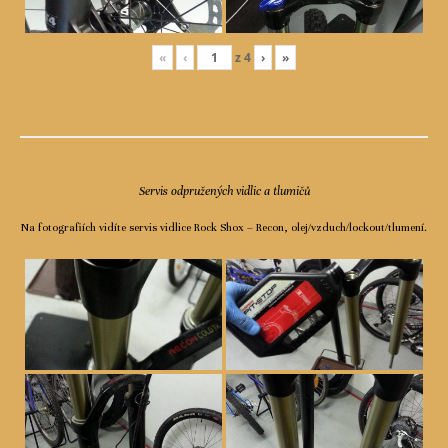
«
‹
z
4
›
»
Servis odpružených vidlic a tlumičů
Na fotografiích vidíte servis vidlice Rock Shox – Recon, olej/vzduch/lockout/tlumení.