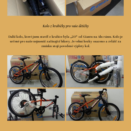
Kolo z krabičky pro vaše dětičky
Další kolo, které jsem stavěl z krabice byla „20“ od Giantu na Alu rámu. Kolo je
určené pro naše nejmenší začínající bikery. Je velmi hezky osazeno a zvlášť za
zmínku stojí povedené výplety kol.