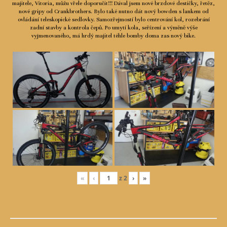
majitele, Vitoria, můžu vřele doporučit!!! Dával jsem nové brzdové destičky, řetěz,
nové gripy od Crankbrothers. Bylo také nutno dát nový bowden s lankem od
ovládání teleskopické sedlovky. Samozřejmostí bylo centrování kol, rozebrání
zadní stavby a kontrola čepů. Po umytí kola, seřízení a výměně výše
vyjmenovaného, má hrdý majitel téhle bomby doma zas nový bike.
«
‹
z
2
›
»