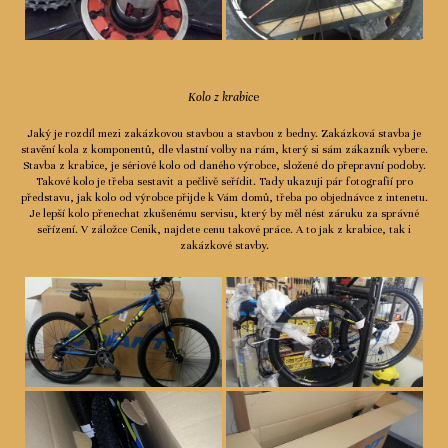
Kolo z krabic
e
Jaký je rozdíl mezi zakázkovou stavbou a stavbou z bedny. Zakázková stavba je
stavění kola z komponentů, dle vlastní volby na rám, který si sám zákazník vybere.
Stavba z krabice, je sériové kolo od daného výrobce, složené do přepravní podoby.
Takové kolo je třeba sestavit a pečlivě seřídit. Tady ukazuji pár fotografií pro
představu, jak kolo od výrobce přijde k Vám domů, třeba po objednávce z intenetu.
Je lepší kolo přenechat zkušenému servisu, který by měl nést záruku za správné
seřízení. V záložce Cenik, najdete cenu takové práce. A to jak z krabice, tak i
zakázkové stavby.