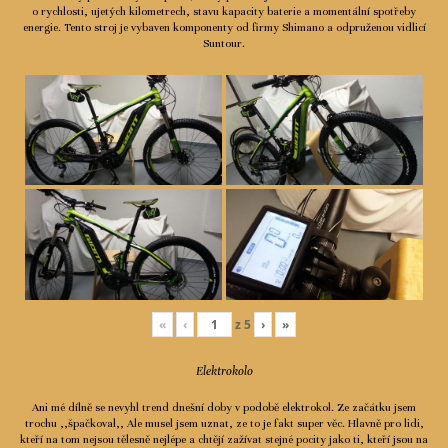
o rychlosti, ujetých kilometrech, stavu kapacity baterie a momentální spotřeby
Ceník
energie. Tento stroj je vybaven komponenty od firmy Shimano a odpruženou vidlicí
Suntour.
Spolupráce
Kontakty
«
‹
z
5
›
»
Elektrokolo
Ani mé dílně se nevyhl trend dnešní doby v podobě elektrokol. Ze začátku jsem
trochu ,,špačkoval,, Ale musel jsem uznat, ze to je fakt super věc. Hlavně pro lidi,
kteří na tom nejsou tělesně nejlépe a chtějí zažívat stejné pocity jako ti, kteří jsou na