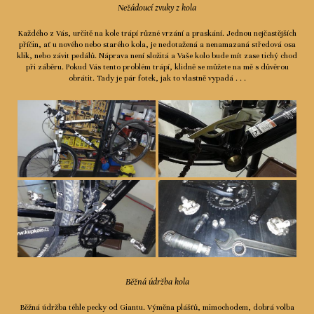
Nežádoucí zvuky z kola
Každého z Vás, určitě na kole trápí různé vrzání a praskání. Jednou nejčastějších
příčin, ať u nového nebo starého kola, je nedotažená a nenamazaná středová osa
klik, nebo závit pedálů. Náprava není složitá a Vaše kolo bude mít zase tichý chod
při záběru. Pokud Vás tento problém trápí, klidně se můžete na mě s důvěrou
obrátit. Tady je pár fotek, jak to vlastně vypadá . . .
Běžná údržba kola
Běžná údržba téhle pecky od Giantu. Výměna plášťů, mimochodem, dobrá volba