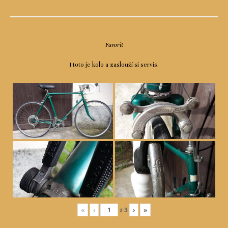
Favorit
I toto je kolo a zaslouží si servis.
«
‹
z
3
›
»