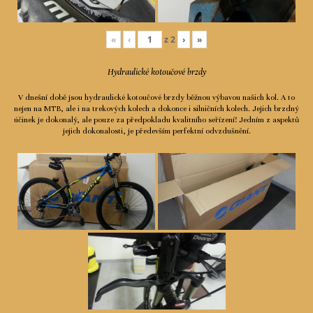
«
‹
z
2
›
»
Hydraulické kotoučové brzdy
V dnešní době jsou hydraulické kotoučové brzdy běžnou výbavou našich kol. A to
nejen na MTB, ale i na trekových kolech a dokonce i silničních kolech. Jejich brzdný
účinek je dokonalý, ale pouze za předpokladu kvalitního seřízení! Jedním z aspektů
jejich dokonalosti, je především perfektní odvzdušnění.