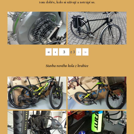
tom dobře, kolo si užívají a netrápí se.
«
‹
z
3
›
»
Stavba nového kola z krabice