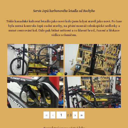
Servis čepů karbonového letadla od Rockyho
Tohle kanadské kultovní letadlo jako nové kolo jsem kdysi stavěl jako nové. Po čase
byla nutná kontrola čepů zadní stavby, na přání montáž teleskopické sedlovky a
nutné centrování kol. Dále pak běžné seřízení a to hlavně brzd, řazení a blokace
vidlice s tlumičem.
«
‹
z
3
›
»