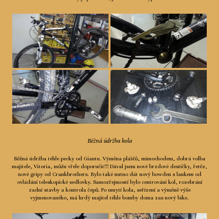
Běžná údržba kola
Běžná údržba téhle pecky od Giantu. Výměna plášťů, mimochodem, dobrá volba
majitele, Vitoria, můžu vřele doporučit!!! Dával jsem nové brzdové destičky, řetěz,
nové gripy od Crankbrothers. Bylo také nutno dát nový bowden s lankem od
ovládání teleskopické sedlovky. Samozřejmostí bylo centrování kol, rozebrání
zadní stavby a kontrola čepů. Po umytí kola, seřízení a výměně výše
vyjmenovaného, má hrdý majitel téhle bomby doma zas nový bike.