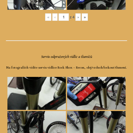
«
‹
z
4
›
»
Servis odpružených vidlic a tlumičů
Na fotografiích vidíte servis vidlice Rock Shox – Recon, olej/vzduch/lockout/tlumení.