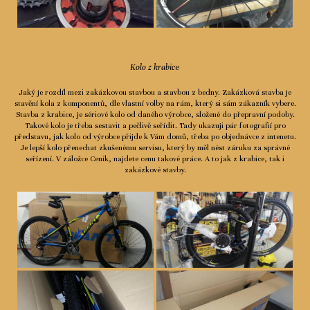
Kolo z krabic
e
Jaký je rozdíl mezi zakázkovou stavbou a stavbou z bedny. Zakázková stavba je
stavění kola z komponentů, dle vlastní volby na rám, který si sám zákazník vybere.
Stavba z krabice, je sériové kolo od daného výrobce, složené do přepravní podoby.
Takové kolo je třeba sestavit a pečlivě seřídit. Tady ukazuji pár fotografií pro
představu, jak kolo od výrobce přijde k Vám domů, třeba po objednávce z intenetu.
Je lepší kolo přenechat zkušenému servisu, který by měl nést záruku za správné
seřízení. V záložce Cenik, najdete cenu takové práce. A to jak z krabice, tak i
zakázkové stavby.