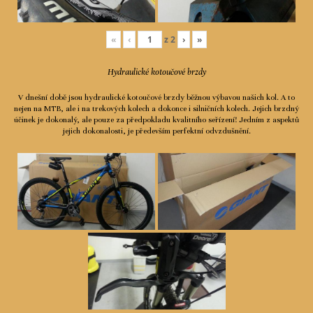
«
‹
z
2
›
»
Hydraulické kotoučové brzdy
V dnešní době jsou hydraulické kotoučové brzdy běžnou výbavou našich kol. A to
nejen na MTB, ale i na trekových kolech a dokonce i silničních kolech. Jejich brzdný
účinek je dokonalý, ale pouze za předpokladu kvalitního seřízení! Jedním z aspektů
jejich dokonalosti, je především perfektní odvzdušnění.