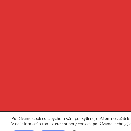
Používáme cookies, abychom vám poskytli nejlepší online zážitek.
Více informací o tom, které soubory cookies používáme, nebo jeji