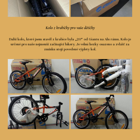
Kolo z krabičky pro vaše dětičky
Další kolo, které jsem stavěl z krabice byla „20“ od Giantu na Alu rámu. Kolo je
určené pro naše nejmenší začínající bikery. Je velmi hezky osazeno a zvlášť za
zmínku stojí povedené výplety kol.