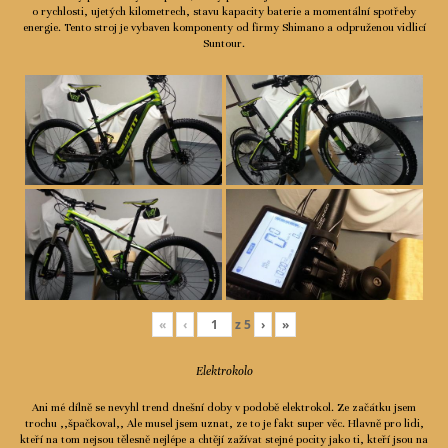
o rychlosti, ujetých kilometrech, stavu kapacity baterie a momentální spotřeby
Ceník
energie. Tento stroj je vybaven komponenty od firmy Shimano a odpruženou vidlicí
Suntour.
Spolupráce
Kontakty
«
‹
z
5
›
»
Elektrokolo
Ani mé dílně se nevyhl trend dnešní doby v podobě elektrokol. Ze začátku jsem
trochu ,,špačkoval,, Ale musel jsem uznat, ze to je fakt super věc. Hlavně pro lidi,
kteří na tom nejsou tělesně nejlépe a chtějí zažívat stejné pocity jako ti, kteří jsou na