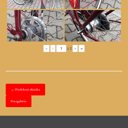
«
‹
z
2
›
»
← Předchozí ukázka
Fotogalerie