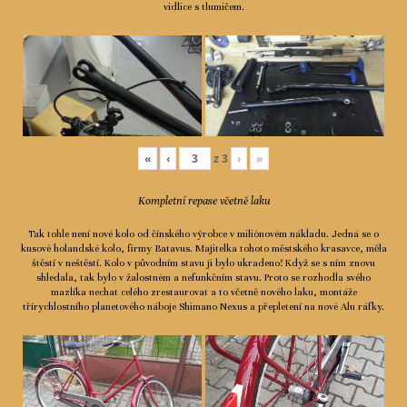
vidlice s tlumičem.
«
‹
z
3
›
»
Kompletní repase včetně laku
Tak tohle není nové kolo od čínského výrobce v miliónovém nákladu. Jedná se o
kusové holandské kolo, firmy Batavus. Majitelka tohoto městského krasavce, měla
štěstí v neštěstí. Kolo v původním stavu ji bylo ukradeno! Když se s ním znovu
shledala, tak bylo v žalostném a nefunkčním stavu. Proto se rozhodla svého
mazlíka nechat celého zrestaurovat a to včetně nového laku, montáže
třírychlostního planetového náboje Shimano Nexus a přepletení na nové Alu ráfky.