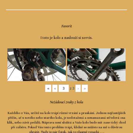
Favorit
I toto je kolo a zaslouží si servis.
«
‹
z
3
›
»
Nežádoucí zvuky z kola
Každého z Vás, určitě na kole trápí různé vrzání a praskání. Jednou nejčastějších
příčin, ať u nového nebo starého kola, je nedotažená a nenamazaná středová osa
klik, nebo závit pedálů. Náprava není složitá a Vaše kolo bude mít zase tichý chod
při záběru. Pokud Vás tento problém trápí, klidně se můžete na mě s důvěrou
obrátit. Tady je pár fotek, jak to vlastně vypadá . . .