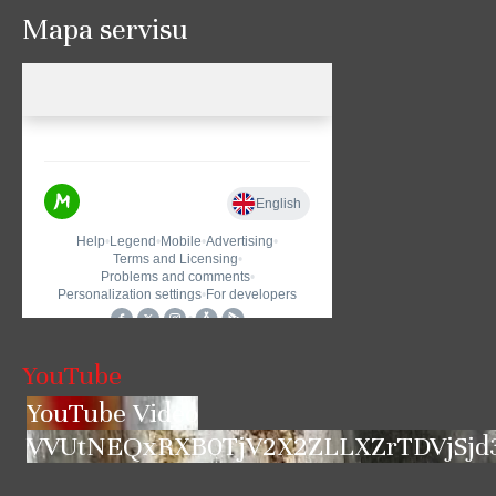
Mapa servisu
YouTube
YouTube Video
VVUtNEQxRXB0TjV2X2ZLLXZrTDVjSjd