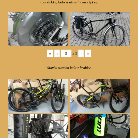
tom dobře, kolo si užívají a netrápí se.
«
‹
z
3
›
»
Stavba nového kola z krabice