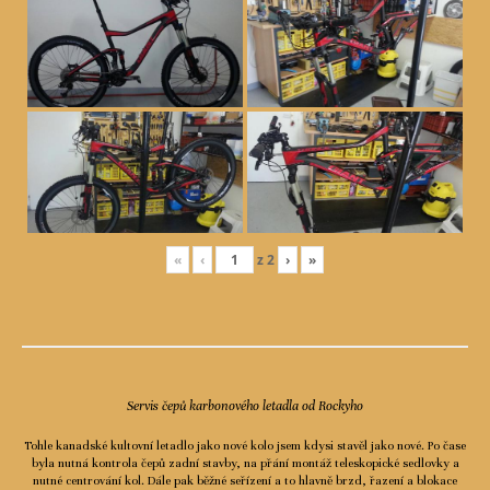
«
‹
z
2
›
»
Servis čepů karbonového letadla od Rockyho
Tohle kanadské kultovní letadlo jako nové kolo jsem kdysi stavěl jako nové. Po čase
byla nutná kontrola čepů zadní stavby, na přání montáž teleskopické sedlovky a
nutné centrování kol. Dále pak běžné seřízení a to hlavně brzd, řazení a blokace