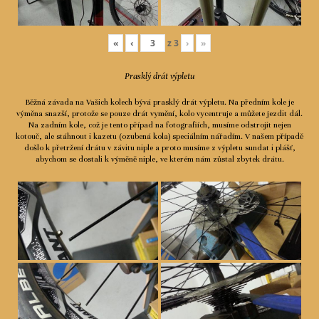
«
‹
z
3
›
»
Prasklý drát výpletu
Běžná závada na Vašich kolech bývá prasklý drát výpletu. Na předním kole je
výměna snazší, protože se pouze drát vymění, kolo vycentruje a můžete jezdit dál.
Na zadním kole, což je tento případ na fotografiích, musíme odstrojit nejen
kotouč, ale stáhnout i kazetu (ozubená kola) speciálním nářadím. V našem případě
došlo k přetržení drátu v závitu niple a proto musíme z výpletu sundat i plášť,
abychom se dostali k výměně niple, ve kterém nám zůstal zbytek drátu.