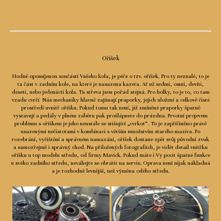
Oříšek
Hodně opomíjenou součástí Vašeho kola, je péče o tzv. oříšek. Pro ty neznalé, to je
ta část v zadním kole, na které je nasazena kazeta. Ať už sedmi, osmi, devíti,
deseti, nebo jedenácti kola. Ta střeva jsou pořád stejná. Pro holky, to je to, co tam
vzadu cvrčí Nás mechaniky hlavně zajímají praporky, jejich uložení a celkově čisté
prostředí uvnitř oříšku. Pokud tomu tak není, již zmíněné praporky špatně
vystavují a pedály v plném záběru pak prošlápnete do prázdna. Prvotní projevem
problému s oříškem je jeho neustále se stišující „cvrkot“. To je zapříčiněno právě
usazenými nečistotami v kombinaci s větším množstvím starého maziva. Po
rozebrání, vyčištění a správném namazání, oříšek dostane zpět svůj původní zvuk
a samozřejmě i správný chod. Na přiložených fotografiích, je vidět detail vnitřku
oříšku u top modelu středu, od firmy Mavick. Pokud máte i Vy pocit špatné funkce
u svého zadního středu, neváhejte se obrátit na servis. Oprava není nijak nákladná
a je rozhodně levnější, než výměna celého středu.